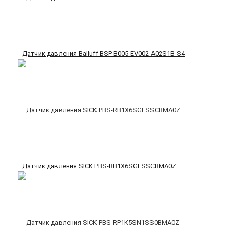
Датчик давления Balluff BSP B005-EV002-A02S1B-S4
Датчик давления SICK PBS-RB1X6SGESSCBMA0Z