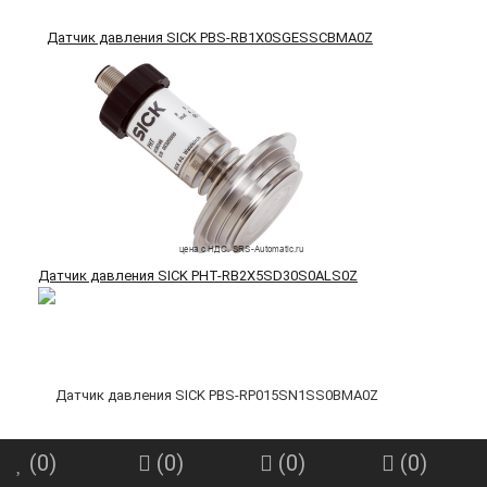
Датчик давления SICK PBS-RB1X0SGESSCBMA0Z
Датчик давления SICK PHT-RB2X5SD30S0ALS0Z
(
0
)
(
0
)
(
0
)
(
0
)