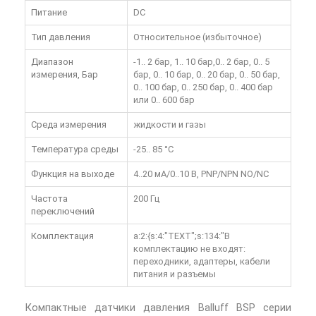
Питание
DC
Тип давления
Относительное (избыточное)
Диапазон
-1.. 2 бар, 1.. 10 бар,0.. 2 бар, 0.. 5
измерения, Бар
бар, 0.. 10 бар, 0.. 20 бар, 0.. 50 бар,
0.. 100 бар, 0.. 250 бар, 0.. 400 бар
или 0.. 600 бар
Среда измерения
жидкости и газы
Температура среды
-25.. 85 °C
Функция на выходе
4..20 мА/0..10 В, PNP/NPN NO/NC
Частота
200 Гц
переключений
Комплектация
a:2:{s:4:"TEXT";s:134:"В
комплектацию не входят:
переходники, адаптеры, кабели
питания и разъемы
Компактные
датчики давления Balluff BSP серии