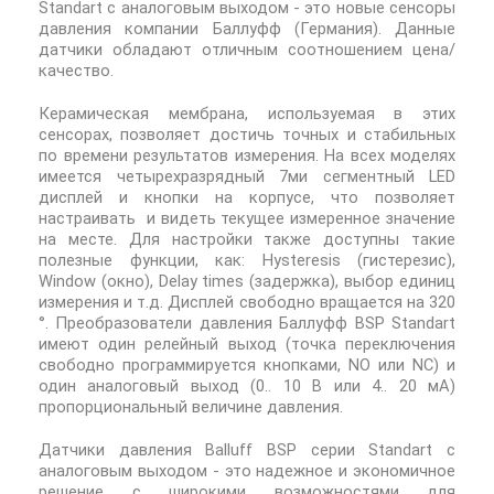
Standart с аналоговым выходом
- это новые сенсоры
давления компании Баллуфф (Германия). Данные
датчики обладают отличным соотношением цена/
качество.
Керамическая мембрана, используемая в этих
сенсорах, позволяет достичь точных и стабильных
по времени результатов измерения. На всех моделях
имеется четырехразрядный 7ми сегментный LED
дисплей и кнопки на корпусе, что позволяет
настраивать и видеть текущее измеренное значение
на месте.
Для настройки также доступны такие
полезные функции, как: Hysteresis (гистерезис),
Window (окно), Delay times (задержка), выбор единиц
измерения и т.д. Дисплей свободно вращается на 320
°. Преобразователи давления Баллуфф BSP Standart
имеют один релейный выход (точка переключения
свободно программируется кнопками, NO или NC) и
один аналоговый выход (0.. 10 В или 4.. 20 мА)
пропорциональный величине давления.
Датчики давления Balluff BSP серии Standart с
аналоговым выходом - это надежное и экономичное
решение с широкими возможностями для