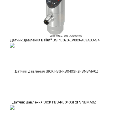
Датчик давления Balluff BSP B020-EV003-A03A0B-S4
Датчик давления SICK PBS-RB040SF2FSNBMA0Z