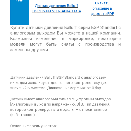
PNP
Скачать
Датчик
давления
Balluff
описание в
BSP B600-EV002-A03A0B-S4
формате PDF
Купить
датчики давления
Balluff
серии
BSP
Standart
с
аналоговым выходом
Вы можете в нашей компании.
Возможны изменения в маркировке, некоторые
модели могут быть сняты с производства и
заменены другими.
Датчики давления Balluff BSP Standard с аналоговым
выходом используют для точного контроля текущих
значений в системе. Диапазон измерения: от 0 бар.
Датчик имеет аналоговый сигнал с цифровым выходом
[Аналоговый выход по напряжению, В] В. Тип давления,
которое контролирует эта модель, — относительное
(избыточное).
Основные преимущества: