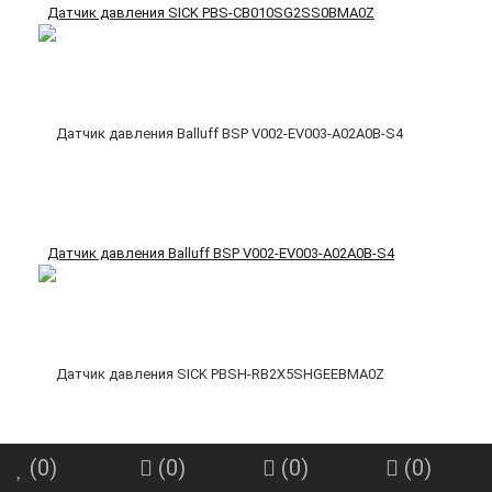
Датчик давления SICK PBS-CB010SG2SS0BMA0Z
Датчик давления Balluff BSP V002-EV003-A02A0B-S4
(
0
)
(
0
)
(
0
)
(
0
)