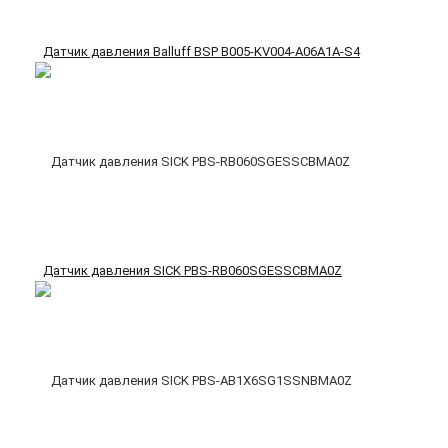
Датчик давления Balluff BSP B005-KV004-A06A1A-S4
Датчик давления SICK PBS-RB060SGESSCBMA0Z