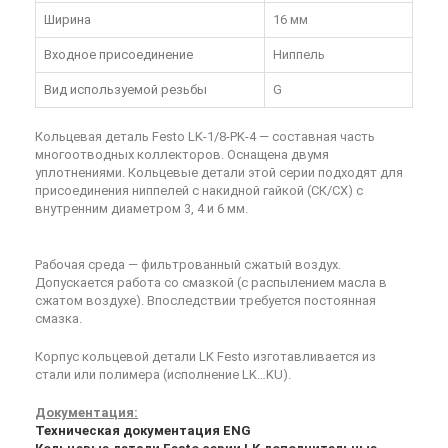
Ширина
16 мм
Входное присоединение
Ниппель
Вид используемой резьбы
G
Кольцевая деталь Festo LK-1/8-PK-4
— составная часть
многоотводных коллекторов. Оснащена двумя
уплотнениями. Кольцевые детали этой серии подходят для
присоединения ниппелей с накидной гайкой (СК/СХ) с
внутренним диаметром 3, 4 и 6 мм.
Рабочая среда — фильтрованный сжатый воздух.
Допускается работа со смазкой (с распылением масла в
сжатом воздухе). Впоследствии требуется постоянная
смазка.
Корпус кольцевой детали LK Festo изготавливается из
стали или полимера (исполнение LK…KU).
Документация:
Техническая документация ENG