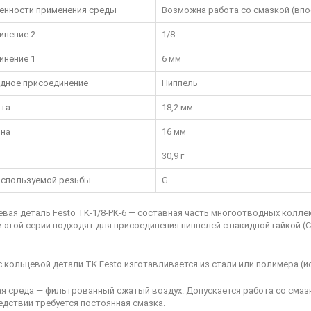
енности применения среды
Возможна работа со смазкой (впо
инение 2
1/8
инение 1
6 мм
дное присоединение
Ниппель
та
18,2 мм
на
16 мм
30,9 г
используемой резьбы
G
вая деталь Festo TK-1/8-PK-6
— составная часть многоотводных колле
 этой серии подходят для присоединения ниппелей с накидной гайкой (СК
 кольцевой детали TK Festo изготавливается из стали или полимера (
я среда — фильтрованный сжатый воздух. Допускается работа со смазк
дствии требуется постоянная смазка.