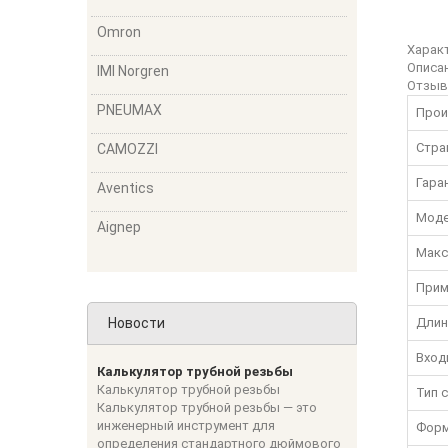
Omron
Харак
Описа
IMI Norgren
Отзы
PNEUMAX
Прои
Стра
CAMOZZI
Гара
Aventics
Моде
Aignep
Макс
Прим
Новости
Длин
Вход
Калькулятор трубной резьбы
Калькулятор трубной резьбы
Тип 
Калькулятор трубной резьбы — это
инженерный инструмент для
Форм
определения стандартного дюймового