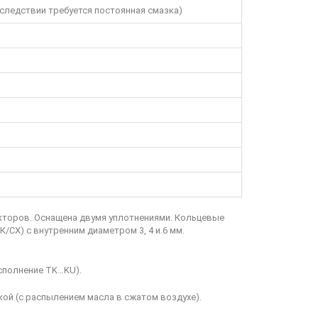
следствии требуется постоянная смазка)
кторов. Оснащена двумя уплотнениями. Кольцевые
/СХ) с внутренним диаметром 3, 4 и 6 мм.
исполнение TK…KU).
ой (с распылением масла в сжатом воздухе).