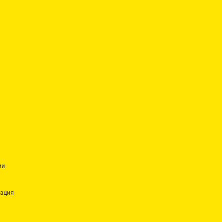
ии
ация