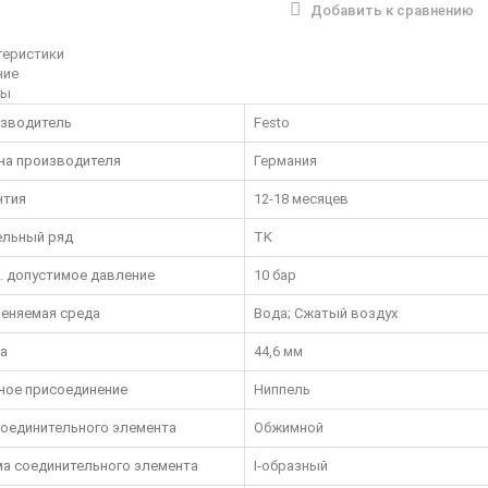
Добавить к сравнению
теристики
ние
вы
зводитель
Festo
на производителя
Германия
нтия
12-18 месяцев
льный ряд
TK
. допустимое давление
10 бар
еняемая среда
Вода; Сжатый воздух
а
44,6 мм
ное присоединение
Ниппель
соединительного элемента
Обжимной
а соединительного элемента
I-образный