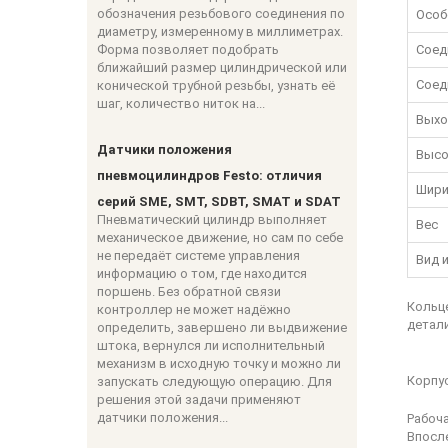
обозначения резьбового соединения по
Особ
диаметру, измеренному в миллиметрах.
Форма позволяет подобрать
Соед
ближайший размер цилиндрической или
Соед
конической трубной резьбы, узнать её
шаг, количество ниток на...
Выхо
Датчики положения
Высо
пневмоцилиндров Festo: отличия
Шири
серий SME, SMT, SDBT, SMAT и SDAT
Пневматический цилиндр выполняет
Вес
механическое движение, но сам по себе
не передаёт системе управления
Вид 
информацию о том, где находится
поршень. Без обратной связи
Кольце
контроллер не может надёжно
детали
определить, завершено ли выдвижение
штока, вернулся ли исполнительный
механизм в исходную точку и можно ли
Корпус
запускать следующую операцию. Для
решения этой задачи применяют
датчики положения...
Рабоча
Впосле