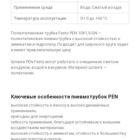
Применяемая среда
Вода; Сжатый воздух
Температура эксплуатации
От 0 до +60 °C
Полиэтиленовая трубка Festo PEN-10X1,5-GN
—
полиэтиленовая пневмотрубка с высокой стойкостью к
химикатам и гидролизу. Подходит для широкого круга задач
и имеет привлекательную цену.
Шланги PEN Festo могут работать с очищенным сжатым
воздухом, водой и вакуумом. Материал шланга —
полиэтилен.
Ключевые особенности пневмотрубок PEN
высокая стойкость к износу в высокодинамичных
применениях;
пригодны для энергоцепей.
гибкость применения, благодаря устойчивым к внешним
воздействиям материалам;
высокая стойкость к химикатам, стойкость к большинству
моющих агентов и смазок;