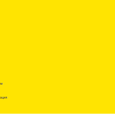
ии
ация