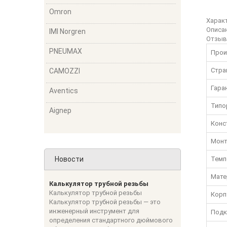
Omron
Харак
Описа
IMI Norgren
Отзы
PNEUMAX
Прои
Стра
CAMOZZI
Гара
Aventics
Типо
Aignep
Конс
Мон
Новости
Темп
Мате
Калькулятор трубной резьбы
Калькулятор трубной резьбы
Корп
Калькулятор трубной резьбы — это
инженерный инструмент для
Подк
определения стандартного дюймового