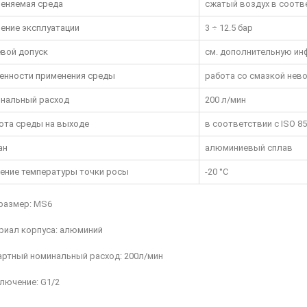
еняемая среда
сжатый воздух в соответ
ение эксплуатации
3 ÷ 12.5 бар
вой допуск
см. дополнительную ин
енности применения среды
работа со смазкой нев
нальный расход
200 л/мин
ота среды на выходе
в соответствии с ISO 857
ан
алюминиевый сплав
ение температуры точки росы
-20 °C
оразмер: MS6
риал корпуса: алюминий
артный номинальный расход: 200л/мин
лючение: G1/2