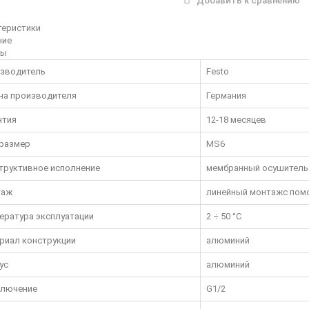
Добавить к сравнению
теристики
ние
вы
зводитель
Festo
на производителя
Германия
нтия
12-18 месяцев
размер
MS6
труктивное исполнение
мембранный осушитель
таж
линейный монтажс пом
ература эксплуатации
2 ÷ 50 °C
риал конструкции
алюминий
ус
алюминий
лючение
G1/2