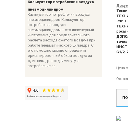
Калькулятор потребления воздуха
Докум
пневмоцилиндром
Техни
Калькулятор потребления воздуха
ТЕХНИ
пневмоцилиндром Калькулятор
-20°C
потребления воздуха
ТЕХНИ
пневмоцилиндром — это инженерный
росы 
инструмент для предварительного
ДОПОЛ
расчёта расхода сжатого воздуха при
точка
работе пневматического цилиндра. С
ИНСТР
его помощью можно определить
G1/2, 
ориентировочный объём воздуха за
один цикл, расход в минуту и
потребление за...
Цена 
Остав
ПО