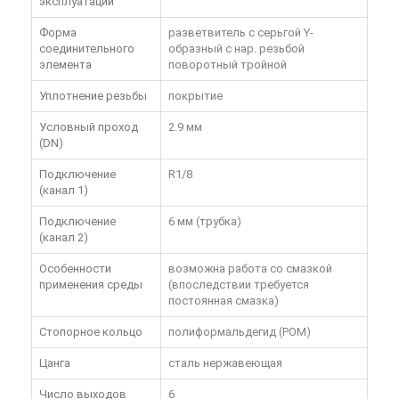
эксплуатации
Форма
разветвитель с серьгой Y-
соединительного
образный с нар. резьбой
элемента
поворотный тройной
Уплотнение резьбы
покрытие
Условный проход
2.9 мм
(DN)
Подключение
R1/8
(канал 1)
Подключение
6 мм (трубка)
(канал 2)
Особенности
возможна работа со смазкой
применения среды
(впоследствии требуется
постоянная смазка)
Стопорное кольцо
полиформальдегид (POM)
Цанга
сталь нержавеющая
Число выходов
6