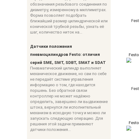
обозначения резьбового соединения по
диаметру, измеренному в миллиметрах.
Форма позволяет подобрать
ближайший размер цилиндрической или
конической трубной резьбы, узнать её
шаг, количество ниток на...
Датчики положения
пневмоцилиндров Festo: отличия
Fest
серий SME, SMT, SDBT, SMAT и SDAT
Пневматический цилиндр выполняет
механическое движение, но сам по себе
не передаёт системе управления
информацию о том, где находится
поршень. Без обратной связи
контроллер не может надёжно
определить, завершено ли выдвижение
штока, вернулся ли исполнительный
механизм в исходную точку и можно ли
запускать следующую операцию. Для
Fest
решения этой задачи применяют
датчики положения...