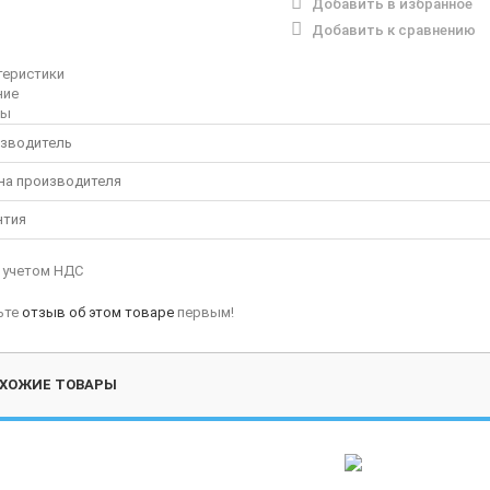
Добавить в избранное
Добавить к сравнению
теристики
ние
вы
зводитель
на производителя
нтия
с учетом НДС
ьте
отзыв об этом товаре
первым!
ХОЖИЕ ТОВАРЫ