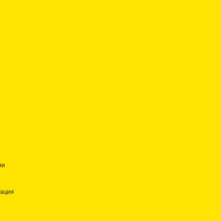
ии
ация