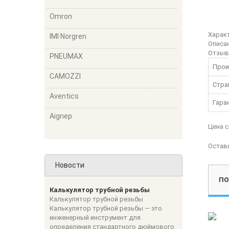
Omron
Харак
IMI Norgren
Описа
Отзы
PNEUMAX
Прои
CAMOZZI
Стра
Aventics
Гара
Aignep
Цена 
Остав
Новости
ПО
Калькулятор трубной резьбы
Калькулятор трубной резьбы
Калькулятор трубной резьбы — это
инженерный инструмент для
определения стандартного дюймового