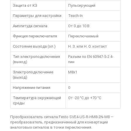
Защита от КЗ
Пульсирующий
Параметры для настройки
Teach-In
Амплитуда сигнала
От 0 до 10 В
Функция переключателя
Переключаемый
Состояние выхода (эл.)
Н. З. или Н. О. контакт
Тип электроподключения
Разъем по EN 60947-5-2 4-
(выход)
пин
Электроподключение
M8x1
(выход)
Напряжение питания
0
Температура окружающей
От -20 °C до +70 °C
среды
Преобразователь сигнала Festo SVE4-US-R-HM8-2N-M8
—
преобразователь, предназначенный для конвертации
аналоговых сигналов в точки переключения.