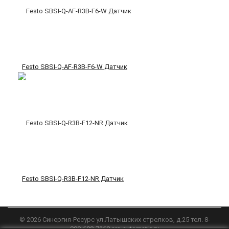
Festo SBSI-Q-AF-R3B-F6-W Датчик
Festo SBSI-Q-R3B-F12-NR Датчик
©
2026
Синергия-Ресурс
ул.Латышских стрелков, д.25 тел. 8-
800-600-7268
srs-automatic.ru