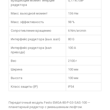
Вращающий момент инерции
0,77 кг/см²
редуктора
Макс. выходной момент
136 Нм
Макс. эффективность
98 %
Сопротивление вращению
6 Nm/arcmin
Интерфейс редуктора (вых. вал)
80 G
Интерфейс редуктора (вал
100 A
привода)
Вес
2100 г
Ширина
100 мм
Высота
100 мм
Класс защиты (IP)
IP54
Передаточный модуль Festo EMGA-80-P-G3-SAS-100 —
планетарный редуктор с уменьшенным люфтом.