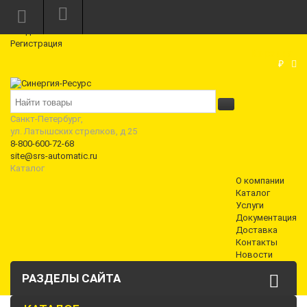
Режим работы: Пн—Пт: 10:00—18:00
0
Вход
Регистрация
Корзина
₽
Санкт-Петербург,
ул. Латышских стрелков, д 25
8-800-600-72-68
site@srs-automatic.ru
Каталог
О компании
Каталог
Услуги
Документация
Доставка
Контакты
Новости
РАЗДЕЛЫ САЙТА