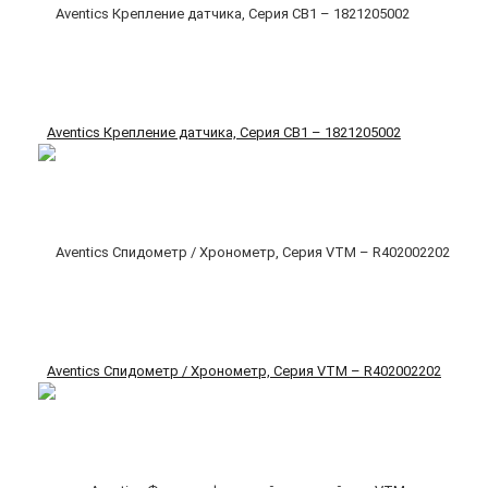
Aventics Крепление датчика, Cерия CB1 – 1821205002
Aventics Спидометр / Хронометр, Cерия VTM – R402002202