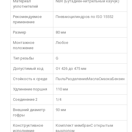
Материал
NBR (Бутадиен-нитрильный каучук)
уплотнителей
Рекомендуемое
Пневмоцилиндров по ISO 15552
применение
Размер
80 мм
Монтажное
Любое
положение
Тип резьбы
G
Допустимый ход
От 426 до 475 мм
Стойкость к среде
ПыльРазделениеМаслаСмазкаБензин
Удлинение поршня
110 мм
Соединение 2
1/4
Внешний диаметр
93 мм
гофры
Конструктивное
Комплект мембранС открытым
исполнение
выхлопом