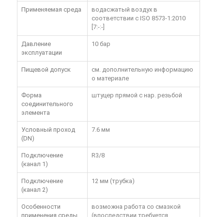
Применяемая среда
водасжатый воздух в
соответствии с ISO 8573-1:2010
[7:-:-]
Давление
10 бар
эксплуатации
Пищевой допуск
см. дополнительную информацию
о материале
Форма
штуцер прямой с нар. резьбой
соединительного
элемента
Условный проход
7.6 мм
(DN)
Подключение
R3/8
(канал 1)
Подключение
12 мм (трубка)
(канал 2)
Особенности
возможна работа со смазкой
применения среды
(впоследствии требуется