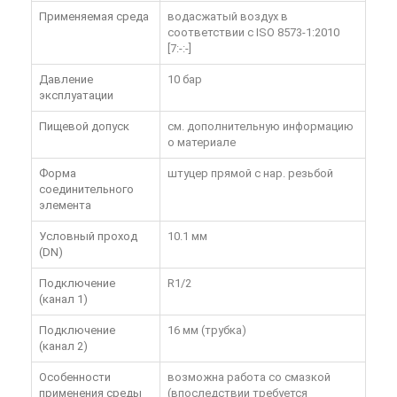
Применяемая среда
водасжатый воздух в
соответствии с ISO 8573-1:2010
[7:-:-]
Давление
10 бар
эксплуатации
Пищевой допуск
см. дополнительную информацию
о материале
Форма
штуцер прямой с нар. резьбой
соединительного
элемента
Условный проход
10.1 мм
(DN)
Подключение
R1/2
(канал 1)
Подключение
16 мм (трубка)
(канал 2)
Особенности
возможна работа со смазкой
применения среды
(впоследствии требуется