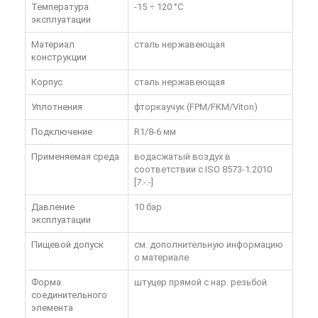
Температура
-15 ÷ 120 °C
эксплуатации
Материал
сталь нержавеющая
конструкции
Корпус
сталь нержавеющая
Уплотнения
фторкаучук (FPM/FKM/Viton)
Подключение
R1/8-6 мм
Применяемая среда
водасжатый воздух в
соответствии с ISO 8573-1:2010
[7:-:-]
Давление
10 бар
эксплуатации
Пищевой допуск
см. дополнительную информацию
о материале
Форма
штуцер прямой с нар. резьбой
соединительного
элемента