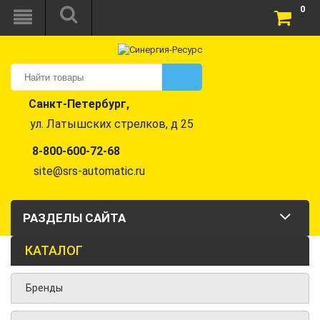
0
Санкт-Петербург,
ул. Латышских стрелков, д 25
8-800-600-72-68
site@srs-automatic.ru
РАЗДЕЛЫ САЙТА
КАТАЛОГ
Бренды