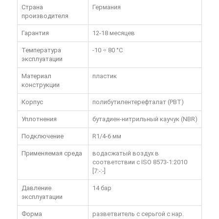
Страна
Германия
производителя
Гарантия
12-18 месяцев
Температура
-10 ÷ 80 °C
эксплуатации
Материал
пластик
конструкции
Корпус
полибутилентерефталат (PBT)
Уплотнения
бутадиен-нитрильный каучук (NBR)
Подключение
R1/4-6 мм
Применяемая среда
водасжатый воздух в
соответствии с ISO 8573-1:2010
[7:-:-]
Давление
14 бар
эксплуатации
Форма
разветвитель с серьгой с нар.