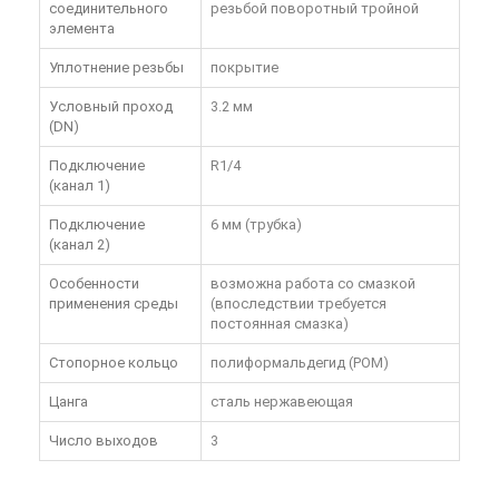
соединительного
резьбой поворотный тройной
элемента
Уплотнение резьбы
покрытие
Условный проход
3.2 мм
(DN)
Подключение
R1/4
(канал 1)
Подключение
6 мм (трубка)
(канал 2)
Особенности
возможна работа со смазкой
применения среды
(впоследствии требуется
постоянная смазка)
Стопорное кольцо
полиформальдегид (POM)
Цанга
сталь нержавеющая
Число выходов
3