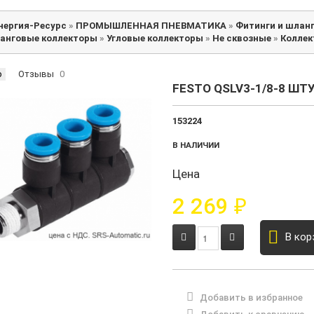
нергия-Ресурс
»
ПРОМЫШЛЕННАЯ ПНЕВМАТИКА
»
Фитинги и шлан
анговые коллекторы
»
Угловые коллекторы
»
Не сквозные
»
Коллек
р
Отзывы
0
FESTO QSLV3-1/8-8 ШТ
153224
В НАЛИЧИИ
Цена
2 269
₽
В кор
Добавить в избранное