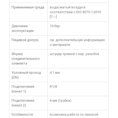
Применяемая среда
водасжатый воздух в
соответствии с ISO 8573-1:2010
[7:-:-]
Давление
10 бар
эксплуатации
Пищевой допуск
см. дополнительную информацию
о материале
Форма
штуцер прямой с нар. резьбой
соединительного
элемента
Условный проход
4.1 мм
(DN)
Подключение
R1/8
(канал 1)
Подключение
6 мм (трубка)
(канал 2)
Особенности
возможна работа со смазкой