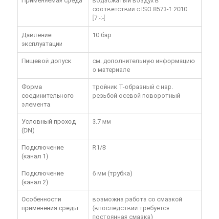
Применяемая среда
водасжатый воздух в
соответствии с ISO 8573-1:2010
[7:-:-]
Давление
10 бар
эксплуатации
Пищевой допуск
см. дополнительную информацию
о материале
Форма
тройник T-образный с нар.
соединительного
резьбой осевой поворотный
элемента
Условный проход
3.7 мм
(DN)
Подключение
R1/8
(канал 1)
Подключение
6 мм (трубка)
(канал 2)
Особенности
возможна работа со смазкой
применения среды
(впоследствии требуется
постоянная смазка)