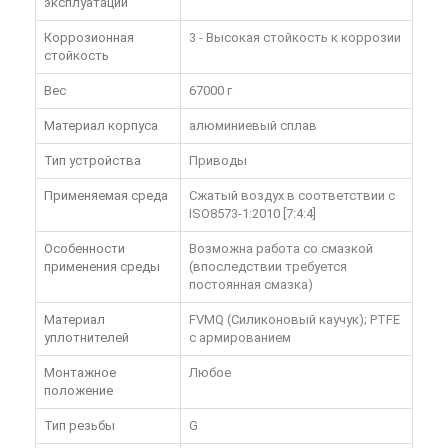
эксплуатации
Коррозионная
3 - Высокая стойкость к коррозии
стойкость
Вес
67000 г
Материал корпуса
алюминиевый сплав
Тип устройства
Приводы
Применяемая среда
Сжатый воздух в соответствии с
ISO8573-1:2010 [7:4:4]
Особенности
Возможна работа со смазкой
применения среды
(впоследствии требуется
постоянная смазка)
Материал
FVMQ (Силиконовый каучук); PTFE
уплотнителей
с армированием
Монтажное
Любое
положение
Тип резьбы
G