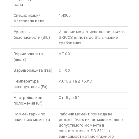
вала
Спецификация
1.4305
материала вала
Уровень
Изделие может использоваться в
безопасности (SIL)
SRP/CS вплоть до SIL 2 низкие
требования
Взрывозащита
c TX X
(пыль)
Взрывозащита (газ)
c TX X
Температура
-50°C ≤ Ta ≤ +60°C
эксплуатации (Ex)
Настройка кон.
От -5 до 5 °
положения (0°)
Комментарии по
Рабочий момент привода не
значению момента
должен быть выше максимально
допустимого момента в
соответствии с ISO 5211, в
зависимости от монтажного