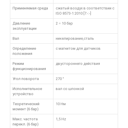
Применяемая среда
сжатый воздух в соответствии с
ISO 8573-1:2010 [7:-:-]
Давление
2 ÷ 10 бар
эксплуатации
Вал
никелирование,сталь
Определение
с магнитом для датчиков
положения
Режим
двустороннего действия
функционирования
Угол поворота
270 °
Исполнительное
вал со шпонкой
устройство
Теоретический
10 Нм
момент (6 бар)
Макс. частота
1,5 Hz
перекл. (6 бар)