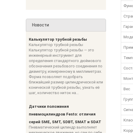
Функ
Стра
Новости
Гара
Моде
Калькулятор трубной резьбы
Калькулятор трубной резьбы
Прим
Калькулятор трубной резьбы — это
инженерный инструмент для
Темп
определения стандартного дюймового
обозначения резьбового соединения по
Сост
диаметру, измеренному в миллиметрах.
Форма позволяет подобрать
Монт
ближайший размер цилиндрической или
конической трубной резьбы, узнать её
Вес
шаг, количество ниток на...
Груп
Датчики положения
Сигн
пневмоцилиндров Festo: отличия
Клас
серий SME, SMT, SDBT, SMAT и SDAT
Пневматический цилиндр выполняет
Корр
механическое движение, но сам по себе