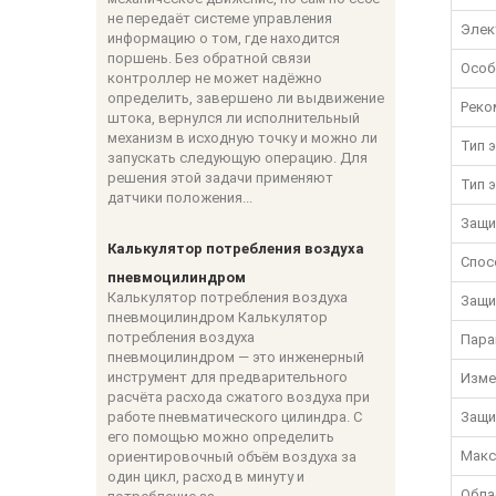
не передаёт системе управления
Элек
информацию о том, где находится
поршень. Без обратной связи
Особ
контроллер не может надёжно
определить, завершено ли выдвижение
Реко
штока, вернулся ли исполнительный
механизм в исходную точку и можно ли
Тип 
запускать следующую операцию. Для
решения этой задачи применяют
Тип 
датчики положения...
Защи
Калькулятор потребления воздуха
Спос
пневмоцилиндром
Калькулятор потребления воздуха
Защи
пневмоцилиндром Калькулятор
потребления воздуха
Пара
пневмоцилиндром — это инженерный
инструмент для предварительного
Изме
расчёта расхода сжатого воздуха при
работе пневматического цилиндра. С
Защи
его помощью можно определить
Макс
ориентировочный объём воздуха за
один цикл, расход в минуту и
Обла