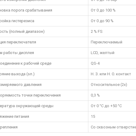
новка порога срабатывания
От 0 до 100 %
ройка гистерезиса
От 0 до 90 %
ость (полный диапазон)
2 % FS
ция переключателя
Переключаемый
м работы дисплея
LCD, желтый
оединение к рабочей среде
QS-4
ояние выхода (эл.)
Н. З. или Н. О. контакт
измеряемого давления
Относительное (2x)
оряемость точки переключения
0,3 %
ература окружающей среды
От 0 °C до +50 °C
яжение питания
15
крепления
Со сквозным отверстие