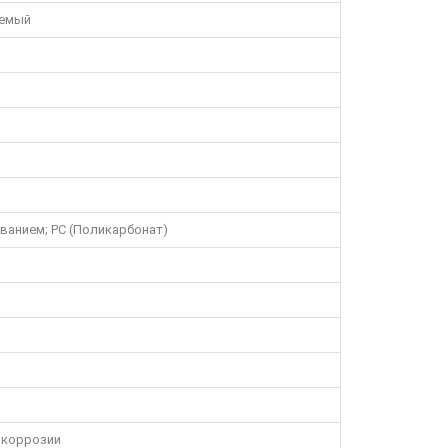
уемый
ванием; PC (Поликарбонат)
к коррозии