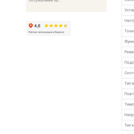
потребление за...
Уста
Наст
Точн
Функ
Режи
Подс
Сост
Тип 
Повт
Темп
Напр
Тип 