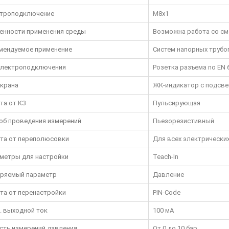
троподключение
M8x1
енности применения среды
Возможна работа со см
мендуемое применение
Систем напорных трубо
электроподключения
Розетка разъема по EN 
экрана
ЖК-индикатор с подсве
та от КЗ
Пульсирующая
об проведения измерений
Пьезорезистивный
та от переполюсовки
Для всех электрически
метры для настройки
Teach-In
ряемый параметр
Давление
та от перенастройки
PIN-Code
. выходной ток
100 мА
сть измерений давления
От 0 до 10 бар