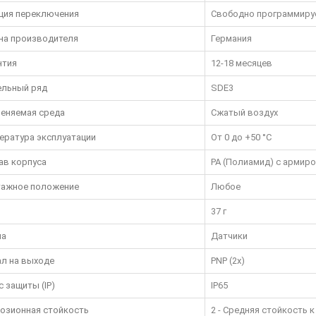
ция переключения
Свободно программир
на производителя
Германия
нтия
12-18 месяцев
льный ряд
SDE3
еняемая среда
Сжатый воздух
ература эксплуатации
От 0 до +50 °C
ав корпуса
PA (Полиамид) с армиро
ажное положение
Любое
37 г
па
Датчики
ал на выходе
PNP (2x)
с защиты (IP)
IP65
озионная стойкость
2 - Средняя стойкость 