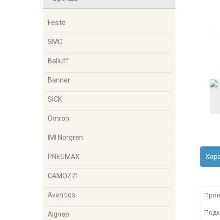
Festo
SMC
Balluff
Banner
SICK
Omron
IMI Norgren
Хар
PNEUMAX
CAMOZZI
Aventics
Прои
Подк
Aignep