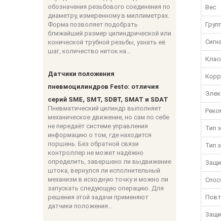
обозначения резьбового соединения по
Вес
диаметру, измеренному в миллиметрах.
Форма позволяет подобрать
Груп
ближайший размер цилиндрической или
Сигн
конической трубной резьбы, узнать её
шаг, количество ниток на...
Клас
Датчики положения
Корр
пневмоцилиндров Festo: отличия
Элек
серий SME, SMT, SDBT, SMAT и SDAT
Пневматический цилиндр выполняет
Реко
механическое движение, но сам по себе
не передаёт системе управления
Тип 
информацию о том, где находится
поршень. Без обратной связи
Тип 
контроллер не может надёжно
определить, завершено ли выдвижение
Защи
штока, вернулся ли исполнительный
механизм в исходную точку и можно ли
Спос
запускать следующую операцию. Для
решения этой задачи применяют
Повт
датчики положения...
Защи