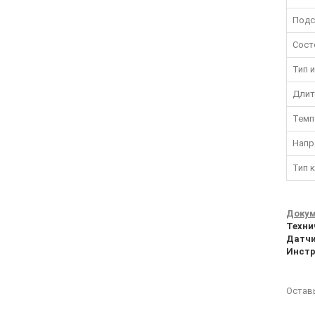
Подс
Сост
Тип 
Длит
Темп
Напр
Тип 
Докум
Техни
Датчи
Инстр
Остав