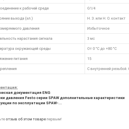
оединение к рабочей среде
G1/4
ояние выхода (эл.)
Н. З. или Н. О. контакт
измеряемого давления
Избыточное
ельность нарастания сигнала
3 мс
ература окружающей среды
От 0 °C до +80 °C
яжение питания
15
крепления
С внутренней резьбой.
ентация:
ческая документация ENG
ки давления Festo серии SPAW дополнительные характеристики
укции по эксплуатации SPAW-...
ьте
отзыв об этом товаре
первым!