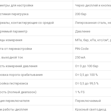
метры для настройки
Через дисплей и кнопк
стимая перегрузка
200 бар
риалы, контактирующие со средой
Легированная сталь, 
ряемый параметр
Давление
ицы измерения
МПа, бар, кПа, кгс/см², 
та от перенастройки
PIN-Code
. выходной ток
250 мА
сть измерений давления
От 0 до 100 бар
новка порога срабатывания
От 0,5 до 100 %
ройка гистерезиса
От 0,5 до 99,5 %
ость (полный диапазон)
1 % FS
ция переключателя
Переключаемый
м работы дисплея
Красный светодиод