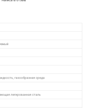
Написать отзыв
уемый
жидкость, газообразная среда
веющая легированная сталь