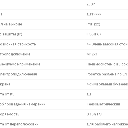
230 г
па
Датчики
ал на выходе
PNP (2x)
с защиты (IP)
IP65 IP67
озионная стойкость
4 - Очень высокая сто
троподключение
M12x1
мендуемое применение
Пневмосистем с высок
электроподключения
Розетка разъема по EN 
экрана
4-символьный буквенн
та от КЗ
Да
об проведения измерений
Тензометрический
оряемость
0,15% FS
та от переполюсовки
Для рабочего напряже