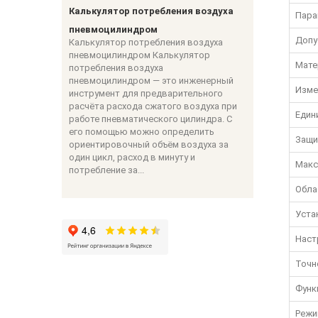
Калькулятор потребления воздуха
Пара
пневмоцилиндром
Допу
Калькулятор потребления воздуха
пневмоцилиндром Калькулятор
Мате
потребления воздуха
пневмоцилиндром — это инженерный
Изме
инструмент для предварительного
расчёта расхода сжатого воздуха при
Един
работе пневматического цилиндра. С
его помощью можно определить
Защи
ориентировочный объём воздуха за
один цикл, расход в минуту и
Макс
потребление за...
Обла
Уста
Наст
Точн
Функ
Режи