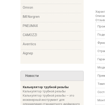
Omron
Харак
Описа
IMI Norgren
Отзы
PNEUMAX
Прои
Подк
CAMOZZI
Функ
Aventics
Стра
Aignep
Гара
Моде
Новости
Прим
Темп
Калькулятор трубной резьбы
Калькулятор трубной резьбы
Сост
Калькулятор трубной резьбы — это
инженерный инструмент для
Монт
определения стандартного дюймового