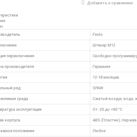
Добавить к сравнению
теристики
ние
вы
зводитель
Festo
лючение
Штекер М12
ция переключения
Свободно программир
на производителя
Германия
нтия
12-18 месяцев
льный ряд
SPAW
еняемая среда
Сжатый воздух, вода, 
ература эксплуатации
От -20 до +85 °C
ав корпуса
ABS (Пластик); Нержа
ажное положение
Любое