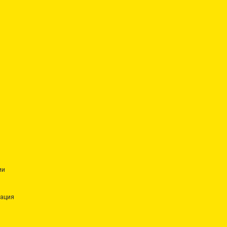
ии
ация