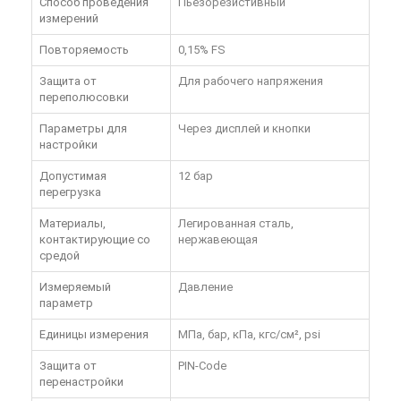
Способ проведения
Пьезорезистивный
измерений
Повторяемость
0,15% FS
Защита от
Для рабочего напряжения
переполюсовки
Параметры для
Через дисплей и кнопки
настройки
Допустимая
12 бар
перегрузка
Материалы,
Легированная сталь,
контактирующие со
нержавеющая
средой
Измеряемый
Давление
параметр
Единицы измерения
МПа, бар, кПа, кгс/см², psi
Защита от
PIN-Code
перенастройки