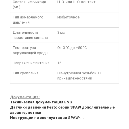
Состояние выхода
Н. З. или Н. О. контакт
(эл.)
Тип измеряемого
Избыточное
давления
Длительность
3 мс
нарастания сигнала
Температура
От 0 °C до +80 °C
окружающей среды
Напряжение питания
15
Тип крепления
С внутренней резьбой. С
принадлежностями
Документация:
Техническая документация ENG
Датчики давления Festo серии SPAW дополнительные
характеристики
Инструкции по эксплуатации SPAW-...