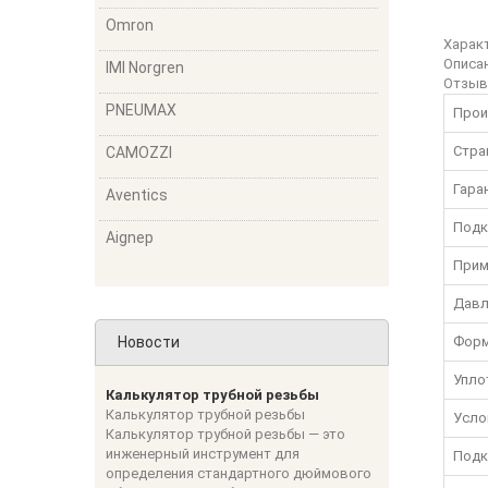
Omron
Харак
Описа
IMI Norgren
Отзы
PNEUMAX
Прои
Стра
CAMOZZI
Гара
Aventics
Подк
Aignep
Прим
Давл
Новости
Форм
Упло
Калькулятор трубной резьбы
Калькулятор трубной резьбы
Усло
Калькулятор трубной резьбы — это
инженерный инструмент для
Подк
определения стандартного дюймового