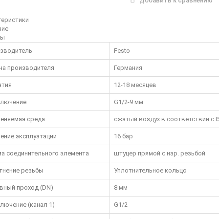
Добавить к сравнению
теристики
ние
вы
зводитель
Festo
на производителя
Германия
нтия
12-18 месяцев
лючение
G1/2-9 мм
еняемая среда
сжатый воздух в соответствии с ISO
ение эксплуатации
16 бар
а соединительного элемента
штуцер прямой с нар. резьбой
тнение резьбы
Уплотнительное кольцо
вный проход (DN)
8 мм
лючение (канал 1)
G1/2