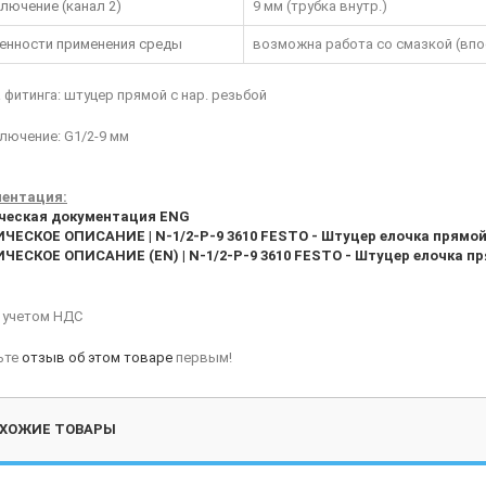
лючение (канал 2)
9 мм (трубка внутр.)
енности применения среды
возможна работа со смазкой (впо
фитинга: штуцер прямой с нар. резьбой
лючение: G1/2-9 мм
ентация:
ческая документация ENG
ЧЕСКОЕ ОПИСАНИЕ | N-1/2-P-9 3610 FESTO - Штуцер елочка прямой 
ЧЕСКОЕ ОПИСАНИЕ (EN) | N-1/2-P-9 3610 FESTO - Штуцер елочка пря
с учетом НДС
ьте
отзыв об этом товаре
первым!
ХОЖИЕ ТОВАРЫ