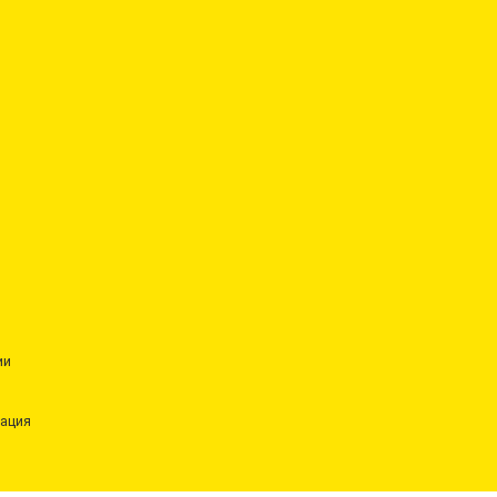
ии
ация