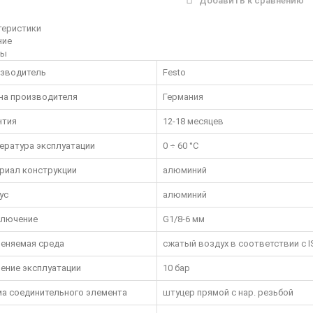
Добавить к сравнению
теристики
ние
вы
зводитель
Festo
на производителя
Германия
нтия
12-18 месяцев
ература эксплуатации
0 ÷ 60 °C
риал конструкции
алюминий
ус
алюминий
лючение
G1/8-6 мм
еняемая среда
сжатый воздух в соответствии с ISO
ение эксплуатации
10 бар
а соединительного элемента
штуцер прямой с нар. резьбой