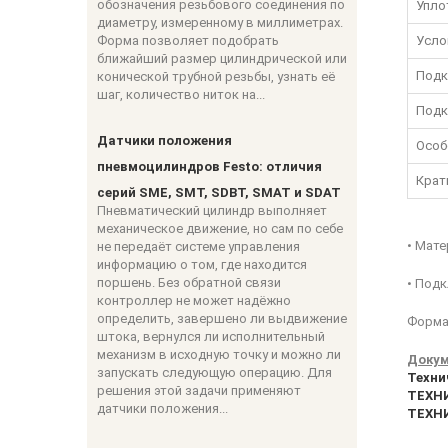
обозначения резьбового соединения по
Упло
диаметру, измеренному в миллиметрах.
Форма позволяет подобрать
Усло
ближайший размер цилиндрической или
Подк
конической трубной резьбы, узнать её
шаг, количество ниток на...
Подк
Датчики положения
Особ
пневмоцилиндров Festo: отличия
Крат
серий SME, SMT, SDBT, SMAT и SDAT
Пневматический цилиндр выполняет
механическое движение, но сам по себе
• Мате
не передаёт системе управления
информацию о том, где находится
поршень. Без обратной связи
• Подк
контроллер не может надёжно
определить, завершено ли выдвижение
Форма 
штока, вернулся ли исполнительный
механизм в исходную точку и можно ли
Докум
запускать следующую операцию. Для
Техни
решения этой задачи применяют
ТЕХНИ
датчики положения...
ТЕХНИ