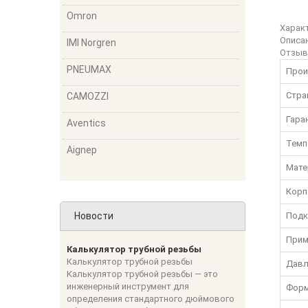
Omron
Харак
Описа
IMI Norgren
Отзы
PNEUMAX
Прои
Стра
CAMOZZI
Гара
Aventics
Темп
Aignep
Мате
Корп
Новости
Подк
Прим
Калькулятор трубной резьбы
Калькулятор трубной резьбы
Давл
Калькулятор трубной резьбы — это
инженерный инструмент для
Форм
определения стандартного дюймового