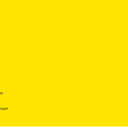
ии
ация