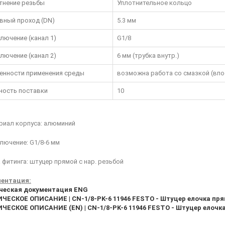
тнение резьбы
Уплотнительное кольцо
вный проход (DN)
5.3 мм
лючение (канал 1)
G1/8
лючение (канал 2)
6 мм (трубка внутр.)
енности применения среды
возможна работа со смазкой (впо
ность поставки
10
риал корпуса: алюминий
лючение: G1/8-6 мм
фитинга: штуцер прямой с нар. резьбой
ентация:
ческая документация ENG
ЧЕСКОЕ ОПИСАНИЕ | CN-1/8-PK-6 11946 FESTO - Штуцер елочка прям
ЧЕСКОЕ ОПИСАНИЕ (EN) | CN-1/8-PK-6 11946 FESTO - Штуцер елочка 