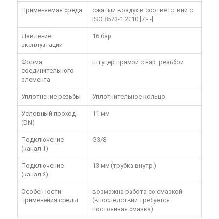
Применяемая среда
сжатый воздух в соответствии с
ISO 8573-1:2010 [7:-:-]
Давление
16 бар
эксплуатации
Форма
штуцер прямой с нар. резьбой
соединительного
элемента
Уплотнение резьбы
Уплотнительное кольцо
Условный проход
11 мм
(DN)
Подключение
G3/8
(канал 1)
Подключение
13 мм (трубка внутр.)
(канал 2)
Особенности
возможна работа со смазкой
применения среды
(впоследствии требуется
постоянная смазка)