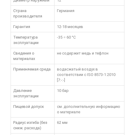
Диаметр наружный
12
Страна
Германия
производителя
Гарантия
12-18 месяцев
Температура
-35 ÷ 60 °C
эксплуатации
Сведения о
не содержит медь и тефлон
материалах
Применяемая среда
водасжатый воздух в
соответствии с ISO 8573-1:2010
[7:-:-]
Давление
10 бар
эксплуатации
Пищевой допуск
см. дополнительную информацию
о материале
Радиус изгиба (без
62 мм
сниж. расхода)