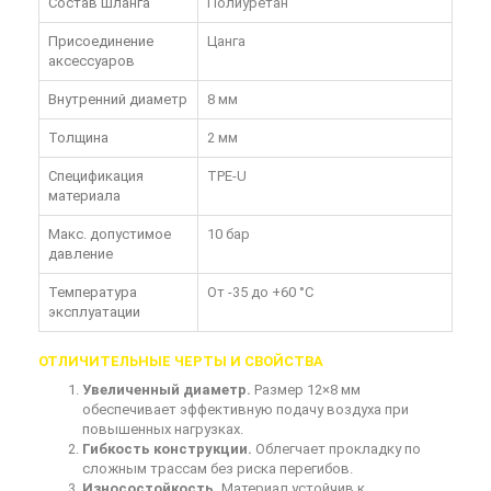
Состав шланга
Полиуретан
Присоединение
Цанга
аксессуаров
Внутренний диаметр
8 мм
Толщина
2 мм
Спецификация
TPE-U
материала
Макс. допустимое
10 бар
давление
Температура
От -35 до +60 °C
эксплуатации
ОТЛИЧИТЕЛЬНЫЕ ЧЕРТЫ И СВОЙСТВА
Увеличенный диаметр.
Размер 12×8 мм
обеспечивает эффективную подачу воздуха при
повышенных нагрузках.
Гибкость конструкции.
Облегчает прокладку по
сложным трассам без риска перегибов.
Износостойкость.
Материал устойчив к