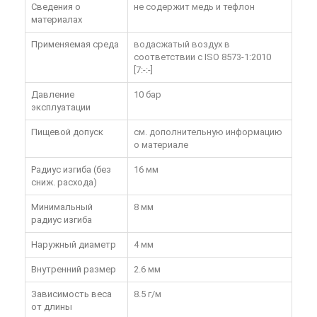
Сведения о
не содержит медь и тефлон
материалах
Применяемая среда
водасжатый воздух в
соответствии с ISO 8573-1:2010
[7:-:-]
Давление
10 бар
эксплуатации
Пищевой допуск
см. дополнительную информацию
о материале
Радиус изгиба (без
16 мм
сниж. расхода)
Минимальный
8 мм
радиус изгиба
Наружный диаметр
4 мм
Внутренний размер
2.6 мм
Зависимость веса
8.5 г/м
от длины