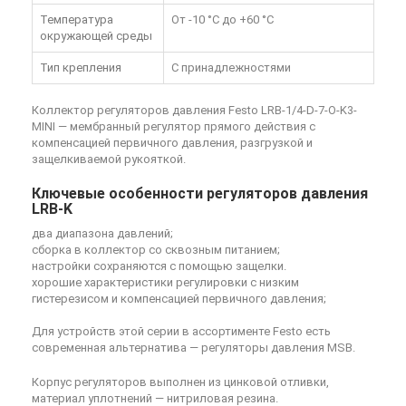
Температура
От -10 °C до +60 °C
окружающей среды
Тип крепления
С принадлежностями
Коллектор регуляторов давления Festo LRB-1/4-D-7-O-K3-
MINI
— мембранный регулятор прямого действия с
компенсацией первичного давления, разгрузкой и
защелкиваемой рукояткой.
Ключевые особенности регуляторов давления
LRB-K
два диапазона давлений;
сборка в коллектор со сквозным питанием;
настройки сохраняются с помощью защелки.
хорошие характеристики регулировки с низким
гистерезисом и компенсацией первичного давления;
Для устройств этой серии в ассортименте Festo есть
современная альтернатива — регуляторы давления MSB.
Корпус регуляторов выполнен из цинковой отливки,
материал уплотнений — нитриловая резина.