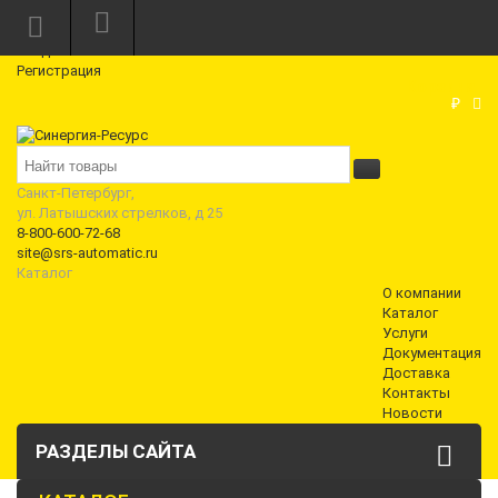
Режим работы: Пн—Пт: 10:00—18:00
0
Вход
Регистрация
Корзина
₽
Санкт-Петербург,
ул. Латышских стрелков, д 25
8-800-600-72-68
site@srs-automatic.ru
Каталог
О компании
Каталог
Услуги
Документация
Доставка
Контакты
Новости
РАЗДЕЛЫ САЙТА