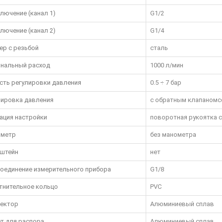
лючение (канал 1)
G1/2
лючение (канал 2)
G1/4
ер с резьбой
сталь
нальный расход
1000 л/мин
сть регулировки давления
0.5 ÷ 7 бар
лировка давления
с обратным клапаномс
ация настройки
поворотная рукоятка с
метр
без манометра
штейн
нет
оединение измерительного прибора
G1/8
тнительное кольцо
PVC
ектор
Алюминиевый сплав
т для распора
Алюминиевый сплав