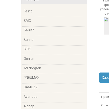
Festo
SMC
Balluff
Banner
SICK
Omron
IMI Norgren
Хар
PNEUMAX
CAMOZZI
Aventics
Прои
Стра
Aignep