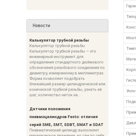
Гара
Типо
Новости
Конс
Мон
Калькулятор трубной резьбы
Калькулятор трубной резьбы
Темп
Калькулятор трубной резьбы — это
инженерный инструмент для
Мате
определения стандартного дюймового
обозначения резьбового соединения по
Корп
диаметру, измеренному в миллиметрах.
Форма позволяет подобрать
Гист
ближайший размер цилиндрической или
конической трубной резьбы, узнать её
Упло
шаг, количество ниток на...
Подк
Датчики положения
Прим
пневмоцилиндров Festo: отличия
Давл
серий SME, SMT, SDBT, SMAT и SDAT
Пневматический цилиндр выполняет
Прим
механическое движение, но сам по себе