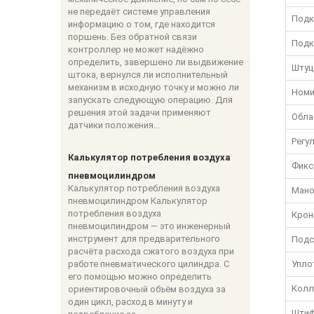
не передаёт системе управления
Подк
информацию о том, где находится
поршень. Без обратной связи
Подк
контроллер не может надёжно
определить, завершено ли выдвижение
Штуц
штока, вернулся ли исполнительный
механизм в исходную точку и можно ли
Номи
запускать следующую операцию. Для
решения этой задачи применяют
Обла
датчики положения...
Регу
Калькулятор потребления воздуха
Фикс
пневмоцилиндром
Калькулятор потребления воздуха
Мано
пневмоцилиндром Калькулятор
потребления воздуха
Крон
пневмоцилиндром — это инженерный
инструмент для предварительного
Подс
расчёта расхода сжатого воздуха при
работе пневматического цилиндра. С
Упло
его помощью можно определить
Колл
ориентировочный объём воздуха за
один цикл, расход в минуту и
Штиф