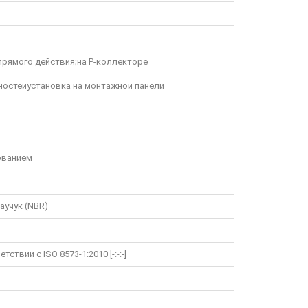
прямого действия;на P-коллекторе
остейустановка на монтажной панели
ованием
аучук (NBR)
ствии с ISO 8573-1:2010 [-:-:-]