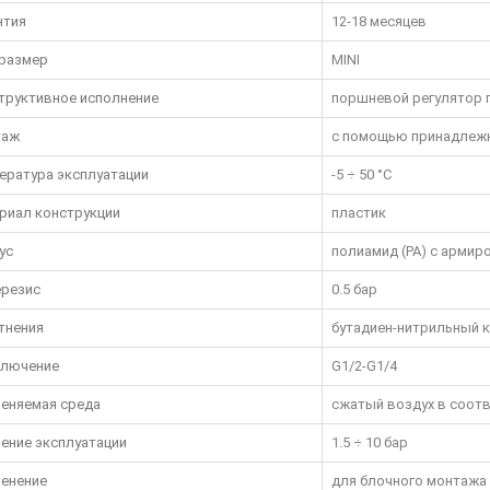
нтия
12-18 месяцев
размер
MINI
труктивное исполнение
поршневой регулятор 
таж
с помощью принадлежн
ература эксплуатации
-5 ÷ 50 °C
риал конструкции
пластик
ус
полиамид (PA) с армир
ерезис
0.5 бар
тнения
бутадиен-нитрильный к
лючение
G1/2-G1/4
еняемая среда
сжатый воздух в соответ
ение эксплуатации
1.5 ÷ 10 бар
енение
для блочного монтажа