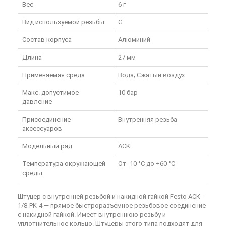
Вес
6 г
Вид используемой резьбы
G
Состав корпуса
Алюминий
Длина
27 мм
Применяемая среда
Вода; Сжатый воздух
Макс. допустимое
10 бар
давление
Присоединение
Внутренняя резьба
аксессуаров
Модельный ряд
ACK
Температура окружающей
От -10 °C до +60 °C
среды
Штуцер с внутренней резьбой и накидной гайкой Festo ACK-
1/8-PK-4
— прямое быстроразъемное резьбовое соединение
с накидной гайкой. Имеет внутреннюю резьбу и
уплотнительное кольцо. Штуцеры этого типа подходят для