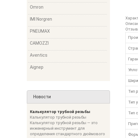
Omron
Харак
IMI Norgren
Описа
Отзы
PNEUMAX
Прои
CAMOZZI
Стра
Aventics
Гара
Aignep
Упло
Шири
Тип 
Новости
Тип 
Калькулятор трубной резьбы
Тип 
Калькулятор трубной резьбы
Калькулятор трубной резьбы — это
Приг
инженерный инструмент для
определения стандартного дюймового
Форм