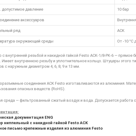
. допустимое давление
10 бар
оединение аксессуаров
Внутрення
льный ряд
ACK
ература окружающей среды
От -10 °C 
 с внутренней резьбой и накидной гайкой Festo ACK-1/8-PK-6
— прямое б
. Имеет внутреннюю резьбу и уплотнительное кольцо. Штуцеры этого т
в с наружным диаметром 4, 6, 8, 9 и 13 мм.
оразъемные соединения ACK Festo изготавливаются из алюминия. Мате
ьзования опасных веществ (RoHS).
я среда — фильтрованный сжатый воздух и вода. Допускается работа с
ентация:
ческая документация ENG
р ниппельный с накидной гайкой Festo ACK
ное письмо крепежные изделия из алюминия Festo