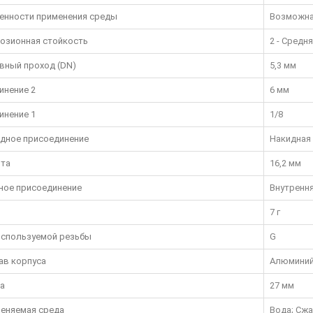
енности применения среды
Возможна
озионная стойкость
2 - Средн
вный проход (DN)
5,3 мм
инение 2
6 мм
инение 1
1/8
дное присоединение
Накидная 
та
16,2 мм
ное присоединение
Внутрення
7 г
используемой резьбы
G
ав корпуса
Алюмини
а
27 мм
еняемая среда
Вода; Сж