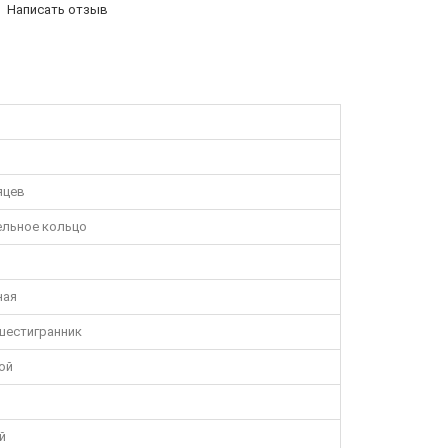
Написать отзыв
яцев
ельное кольцо
ная
шестигранник
ой
й