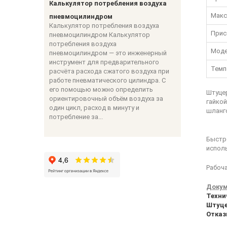
Калькулятор потребления воздуха
Макс
пневмоцилиндром
Калькулятор потребления воздуха
Прис
пневмоцилиндром Калькулятор
потребления воздуха
Моде
пневмоцилиндром — это инженерный
инструмент для предварительного
Темп
расчёта расхода сжатого воздуха при
работе пневматического цилиндра. С
его помощью можно определить
Штуцер
ориентировочный объём воздуха за
гайкой
один цикл, расход в минуту и
шланго
потребление за...
Быстр
испол
Рабоча
Докум
Техни
Штуце
Отказ