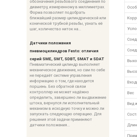
обозначения резьбового соединения по
диаметру, измеренному в миллиметрах.
Особ
Форма позволяет подобрать
ближайший размер цилиндрической или
Корр
конической трубной резьбы, узнать её
Усло
шаг, количество ниток на...
Соед
Датчики положения
Соед
пневмоцилиндров Festo: отличия
серий SME, SMT, SDBT, SMAT и SDAT
Выхо
Пневматический цилиндр выполняет
механическое движение, но сам по себе
Высо
не передаёт системе управления
информацию о том, где находится
Вход
поршень. Без обратной связи
контроллер не может надёжно
Вес
определить, завершено ли выдвижение
штока, вернулся ли исполнительный
Вид 
механизм в исходную точку и можно ли
запускать следующую операцию. Для
Сост
решения этой задачи применяют
датчики положения...
Длин
Прим