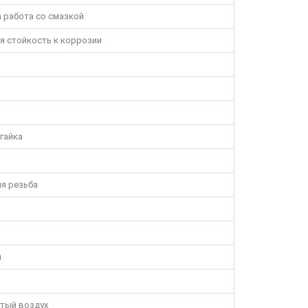
 работа со смазкой
яя стойкость к коррозии
гайка
я резьба
й
атый воздух