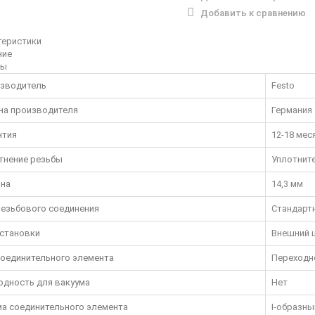
Добавить к сравнению
теристики
ние
вы
зводитель
Festo
на производителя
Германия
нтия
12-18 мес
тнение резьбы
Уплотнит
на
14,3 мм
резьбового соединения
Стандарт
установки
Внешний 
соединительного элемента
Переходн
одность для вакуума
Нет
а соединительного элемента
I-образны