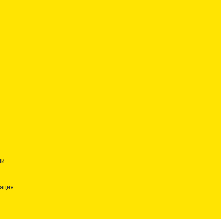
ии
ация