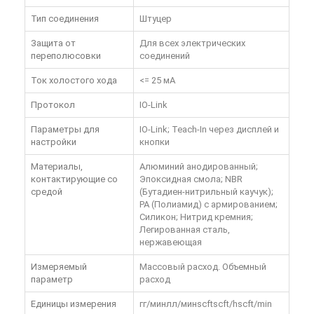
Тип соединения
Штуцер
Защита от
Для всех электрических
переполюсовки
соединений
Ток холостого хода
<= 25 мА
Протокол
IO-Link
Параметры для
IO-Link; Teach-In через дисплей и
настройки
кнопки
Материалы,
Алюминий анодированный;
контактирующие со
Эпоксидная смола; NBR
средой
(Бутадиен-нитрильный каучук);
PA (Полиамид) с армированием;
Силикон; Нитрид кремния;
Легированная сталь,
нержавеющая
Измеряемый
Массовый расход. Объемный
параметр
расход
Единицы измерения
гг/минлл/минscftscft/hscft/min