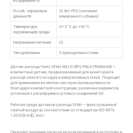
коэффициента
IO-Link: сервисные
32 бит PDV (значение
данные IN
измеренного объема)
Температура
От 0 °C до +50 °C
окружающей среды
Напряжение питания
22
Тип крепления
С принадлежностями
Датчик расхода Festo SFAH-50U-G18FS-PNLK-PNVBA-M8
—
компактный датчик, предназначенный для мониторинга
расхода сжатого воздуха и неагрессивных газов. Подходит
для применения во многих секторах промышленности
благодаря компактной конструкции, различных вариантов
установки и регулируемых угловых соединений QS.
Рабочая среда датчиков расхода SFAH — фильтрованный
сжатый воздух (в соответствии со стандартом ISO 8573-
1:2010 [6:4:4]), азот.
Передает значение расхода на подключенный контроллер в