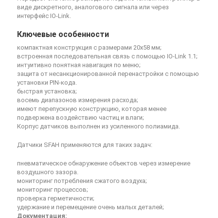
виде дискретного, аналогового сигнала или через
интерфейс IO-Link.
Ключевые особенности
компактная конструкция с размерами 20х58 мм;
встроенная последовательная связь с помощью IO-Link 1.1;
интуитивно понятная навигация по меню;
защита от несанкционированной перенастройки с помощью
установки PIN-кода.
быстрая установка;
восемь диапазонов измерения расхода;
имеют перепускную конструкцию, которая менее
подвержена воздействию частиц и влаги;
Корпус датчиков выполнен из усиленного полиамида.
Датчики SFAH применяются для таких задач:
пневматическое обнаружение объектов через измерение
воздушного зазора.
мониторинг потребления сжатого воздуха;
мониторинг процессов;
проверка герметичности;
удержание и перемещение очень малых деталей;
Документация: