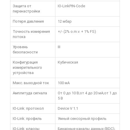
Защита от
IO-LinkPIN-Code
перенастройки
Потеря давления
12 мбар
Точность измерения
+/- (2% o.m.v. + 1% FS)
потока
Уровень
III
безопасности
Конфигурация
Кубическая
измерительного
устройства
Макс. выходной ток
100 мА
Амплитуда сигнала
От 0 до 10 В;от 4 до 20 мА;от 1 до
5 В
IO-Link: протокол
Device V 1.1
IO-Link: профиль
Умный сенсорный профиль
IO-Link: классы
Бинарные каналы данных (BDC);