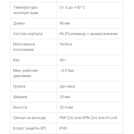
Температура
От 0 до +50 °C
эксплуатации
Длина
80 мм
Состав корпуса
PA (Полиамид) с армированием
Монтажное
Любое
положение
Вес
90 г
Мин. рабочее
- 0,9 бар
давление
Группа
Датчики
Ширина
20 мм
Высота
53,4 мм
Сигнал на выходе
PNP (2х) или NPN (2х) или IO-Link
Класс защиты (IP)
IP40