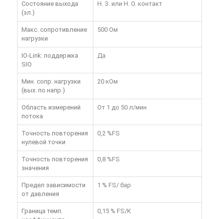
Состояние выхода
Н. З. или Н. О. контакт
(эл.)
Макс. сопротивление
500 Ом
нагрузки
IO-Link: поддержка
Да
SIO
Мин. сопр. нагрузки
20 кОм
(вых. по напр.)
Область измерений
От 1 до 50 л/мин
потока
Точность повторения
0,2 %FS
нулевой точки
Точность повторения
0,8 %FS
значения
Предел зависимости
1 % FS/ бар
от давления
Граница темп.
0,15 % FS/K