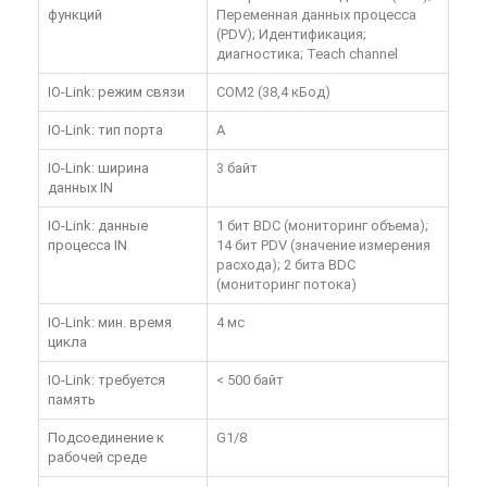
функций
Переменная данных процесса
(PDV); Идентификация;
диагностика; Teach channel
IO-Link: режим связи
COM2 (38,4 кБод)
IO-Link: тип порта
A
IO-Link: ширина
3 байт
данных IN
IO-Link: данные
1 бит BDC (мониторинг объема);
процесса IN
14 бит PDV (значение измерения
расхода); 2 бита BDC
(мониторинг потока)
IO-Link: мин. время
4 мс
цикла
IO-Link: требуется
< 500 байт
память
Подсоединение к
G1/8
рабочей среде