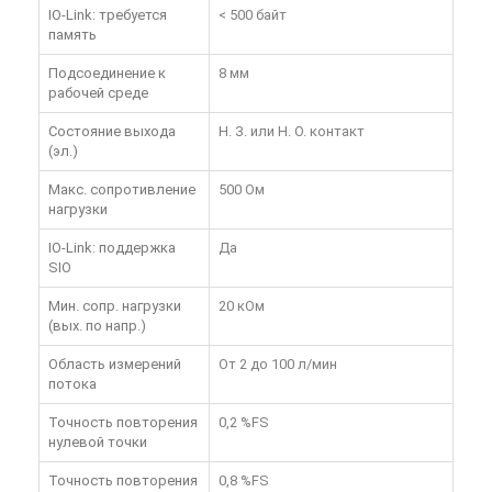
IO-Link: требуется
< 500 байт
память
Подсоединение к
8 мм
рабочей среде
Состояние выхода
Н. З. или Н. О. контакт
(эл.)
Макс. сопротивление
500 Ом
нагрузки
IO-Link: поддержка
Да
SIO
Мин. сопр. нагрузки
20 кОм
(вых. по напр.)
Область измерений
От 2 до 100 л/мин
потока
Точность повторения
0,2 %FS
нулевой точки
Точность повторения
0,8 %FS