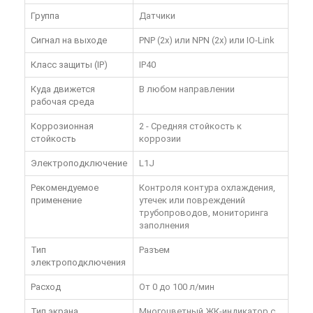
Группа
Датчики
Сигнал на выходе
PNP (2х) или NPN (2х) или IO-Link
Класс защиты (IP)
IP40
Куда движется
В любом направлении
рабочая среда
Коррозионная
2 - Средняя стойкость к
стойкость
коррозии
Электроподключение
L1J
Рекомендуемое
Контроля контура охлаждения,
применение
утечек или повреждений
трубопроводов, мониторинга
заполнения
Тип
Разъем
электроподключения
Расход
От 0 до 100 л/мин
Тип экрана
Многоцветный ЖК-индикатор с