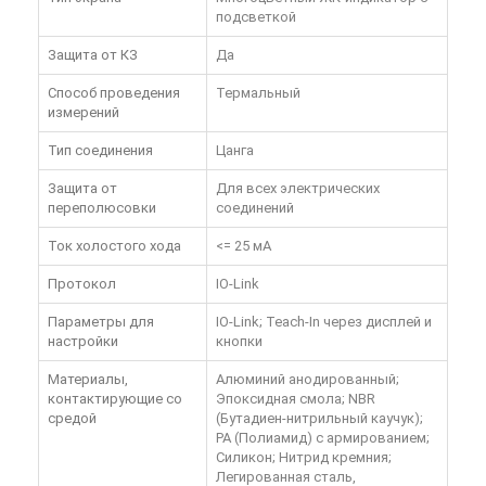
подсветкой
Защита от КЗ
Да
Способ проведения
Термальный
измерений
Тип соединения
Цанга
Защита от
Для всех электрических
переполюсовки
соединений
Ток холостого хода
<= 25 мА
Протокол
IO-Link
Параметры для
IO-Link; Teach-In через дисплей и
настройки
кнопки
Материалы,
Алюминий анодированный;
контактирующие со
Эпоксидная смола; NBR
средой
(Бутадиен-нитрильный каучук);
PA (Полиамид) с армированием;
Силикон; Нитрид кремния;
Легированная сталь,