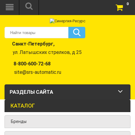
0
Санкт-Петербург,
ул. Латышских стрелков, д 25
8-800-600-72-68
site@srs-automatic.ru
РАЗДЕЛЫ САЙТА
КАТАЛОГ
Бренды