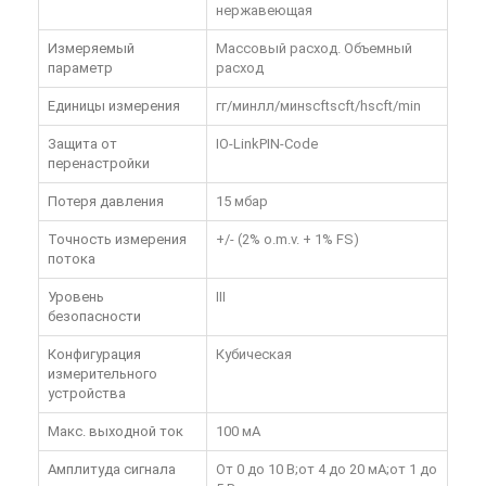
нержавеющая
Измеряемый
Массовый расход. Объемный
параметр
расход
Единицы измерения
гг/минлл/минscftscft/hscft/min
Защита от
IO-LinkPIN-Code
перенастройки
Потеря давления
15 мбар
Точность измерения
+/- (2% o.m.v. + 1% FS)
потока
Уровень
III
безопасности
Конфигурация
Кубическая
измерительного
устройства
Макс. выходной ток
100 мА
Амплитуда сигнала
От 0 до 10 В;от 4 до 20 мА;от 1 до