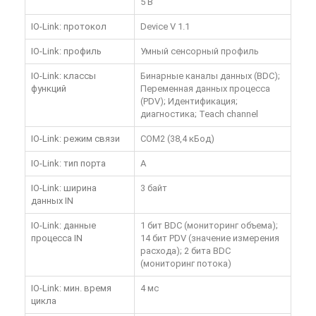
5 В
IO-Link: протокол
Device V 1.1
IO-Link: профиль
Умный сенсорный профиль
IO-Link: классы
Бинарные каналы данных (BDC);
функций
Переменная данных процесса
(PDV); Идентификация;
диагностика; Teach channel
IO-Link: режим связи
COM2 (38,4 кБод)
IO-Link: тип порта
A
IO-Link: ширина
3 байт
данных IN
IO-Link: данные
1 бит BDC (мониторинг объема);
процесса IN
14 бит PDV (значение измерения
расхода); 2 бита BDC
(мониторинг потока)
IO-Link: мин. время
4 мс
цикла