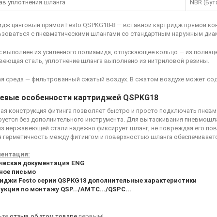
ав уплотнения шланга
NBR (Бут
идж цанговый прямой Festo QSPKG18-8
— вставной картридж прямой кон
ьзоваться с пневматическими шлангами со стандартным наружным диа
с выполнен из усиленного полиамида, отпускающее кольцо — из полиац
веющая сталь, уплотнение шланга выполнено из нитриловой резины.
ая среда — фильтрованный сжатый воздух. В сжатом воздухе может сод
евые особенности картриджей QSPKG18
ая конструкция фитинга позволяет быстро и просто подключать пневм
уется без дополнительного инструмента. Для вытаскивания пневмошла
из нержавеющей стали надежно фиксирует шланг, не повреждая его пов
я герметичность между фитингом и поверхностью шланга обеспечивает
ентация:
ческая документация ENG
ное письмо
иджи Festo серии QSPKG18 дополнительные характеристики
укция по монтажу QSP.../AMTC.../QSPC...
ьте
отзыв об этом товаре
первым!