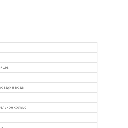
я
сяцев
оздух и вода
тельное кольцо
ый