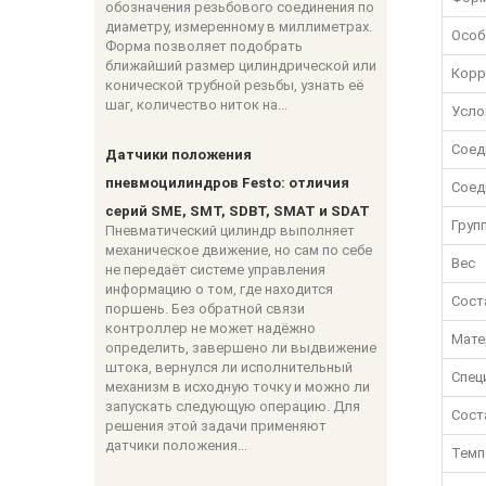
обозначения резьбового соединения по
диаметру, измеренному в миллиметрах.
Особ
Форма позволяет подобрать
ближайший размер цилиндрической или
Корр
конической трубной резьбы, узнать её
шаг, количество ниток на...
Усло
Соед
Датчики положения
пневмоцилиндров Festo: отличия
Соед
серий SME, SMT, SDBT, SMAT и SDAT
Груп
Пневматический цилиндр выполняет
механическое движение, но сам по себе
Вес
не передаёт системе управления
информацию о том, где находится
Сост
поршень. Без обратной связи
контроллер не может надёжно
Мате
определить, завершено ли выдвижение
штока, вернулся ли исполнительный
Спец
механизм в исходную точку и можно ли
запускать следующую операцию. Для
Сост
решения этой задачи применяют
датчики положения...
Темп