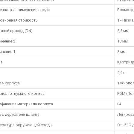
енности применения среды
Возможн
озионная стойкость
1 - Низк
вный проход (DN)
5,5 мм
инение 2
18 мм
инение 1
8 мм
па
Картрид
5,4 г
ав корпуса
Технопо
риал отпускного кольца
POM (По
ификация материала корпуса
PA
ав держателя шланга
Легиров
ература окружающей среды
От -5 °C 