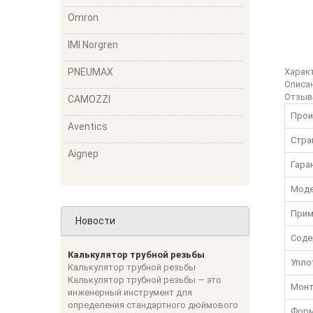
Omron
IMI Norgren
PNEUMAX
Харак
Описа
Отзы
CAMOZZI
Прои
Aventics
Стра
Aignep
Гара
Моде
Прим
Новости
Соде
Калькулятор трубной резьбы
Упло
Калькулятор трубной резьбы
Калькулятор трубной резьбы — это
Монт
инженерный инструмент для
определения стандартного дюймового
Форм