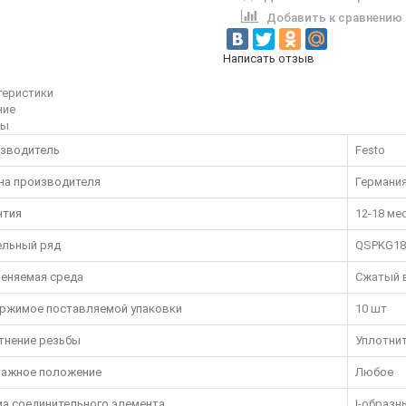
Добавить к сравнению
Написать отзыв
теристики
ние
вы
зводитель
Festo
на производителя
Германи
нтия
12-18 ме
льный ряд
QSPKG18
еняемая среда
Сжатый в
ржимое поставляемой упаковки
10 шт
тнение резьбы
Уплотни
ажное положение
Любое
а соединительного элемента
I-образн