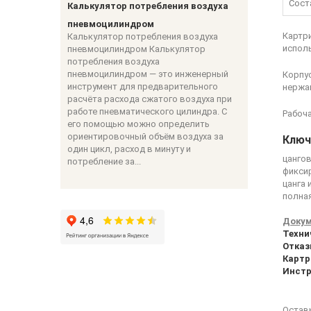
Сост
Калькулятор потребления воздуха
пневмоцилиндром
Картр
Калькулятор потребления воздуха
испол
пневмоцилиндром Калькулятор
потребления воздуха
пневмоцилиндром — это инженерный
Корпу
инструмент для предварительного
нержа
расчёта расхода сжатого воздуха при
работе пневматического цилиндра. С
Рабоч
его помощью можно определить
ориентировочный объём воздуха за
Ключ
один цикл, расход в минуту и
цангов
потребление за...
фиксир
цанга 
полна
Докум
Техни
Отказ
Картр
Инстр
Остав