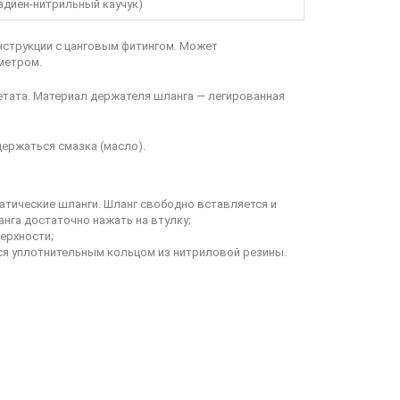
адиен-нитрильный каучук)
струкции с цанговым фитингом. Может
метром.
етата. Материал держателя шланга — легированная
ержаться смазка (масло).
атические шланги. Шланг свободно вставляется и
нга достаточно нажать на втулку;
ерхности;
ся уплотнительным кольцом из нитриловой резины.