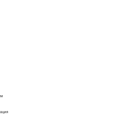
ии
ация