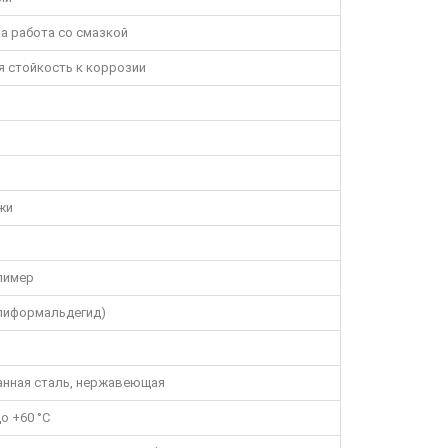
а работа со смазкой
ая стойкость к коррозии
жи
лимер
лиформальдегид)
анная сталь, нержавеющая
до +60 °C