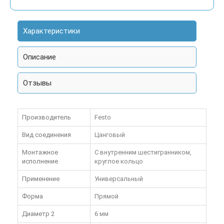
Характеристики
Описание
Отзывы
Производитель
Festo
Вид соединения
Цанговый
Монтажное
С внутренним шестигранником,
исполнение
круглое кольцо
Применение
Универсальный
Форма
Прямой
Диаметр 2
6 мм