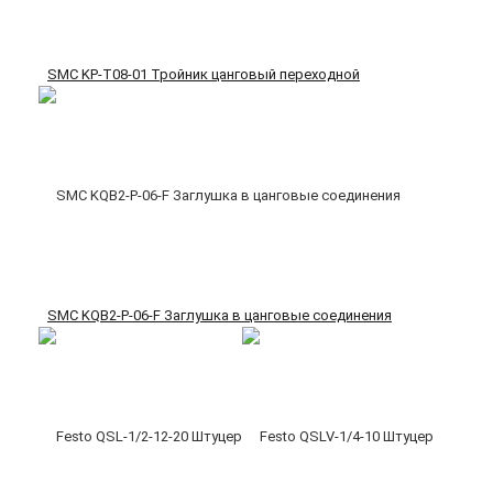
SMC KP-T08-01 Тройник цанговый переходной
SMC KQB2-P-06-F Заглушка в цанговые соединения