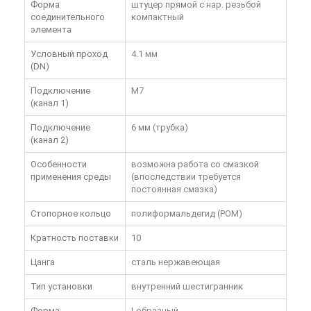
Форма
штуцер прямой с нар. резьбой
соединительного
компактный
элемента
Условный проход
4.1 мм
(DN)
Подключение
M7
(канал 1)
Подключение
6 мм (трубка)
(канал 2)
Особенности
возможна работа со смазкой
применения среды
(впоследствии требуется
постоянная смазка)
Стопорное кольцо
полиформальдегид (POM)
Кратность поставки
10
Цанга
сталь нержавеющая
Тип установки
внутренний шестигранник
Форма
I-образный