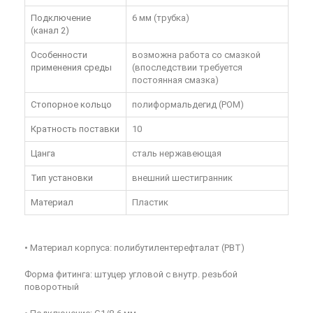
Подключение
6 мм (трубка)
(канал 2)
Особенности
возможна работа со смазкой
применения среды
(впоследствии требуется
постоянная смазка)
Стопорное кольцо
полиформальдегид (POM)
Кратность поставки
10
Цанга
сталь нержавеющая
Тип установки
внешний шестигранник
Материал
Пластик
• Материал корпуса: полибутилентерефталат (PBT)
Форма фитинга: штуцер угловой с внутр. резьбой
поворотный