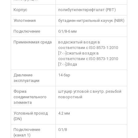
Корпус
полибутилентерефталат (PBT)
Уплотнения
бутадиен-нитрильный каучук (NBR)
Подключение
G1/8-6 мм
Применяемая среда
водасжатый воздух в
соответствии с ISO 8573-1:2010
[7:-:-]сжатый воздух в
соответствии с ISO 8573-1:2010
[7:-:-];Вода
Давление
14 бар
эксплуатации
Форма
штуцер угловой с внутр. резьбой
соединительного
поворотный
элемента
Условный проход
4.2 мм
(DN)
Подключение
G1/8
(канал 1)