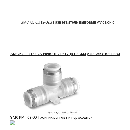
SMC KG-LU12-02S Разветвитель цанговый угловой с резьбой
SMC KP-T08-00 Тройник цанговый переходной