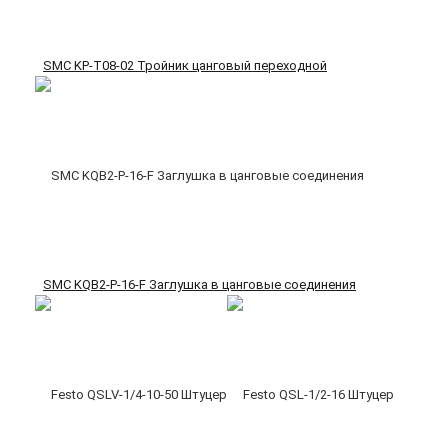
SMC KP-T08-02 Тройник цанговый переходной
SMC KQB2-P-16-F Заглушка в цанговые соединения