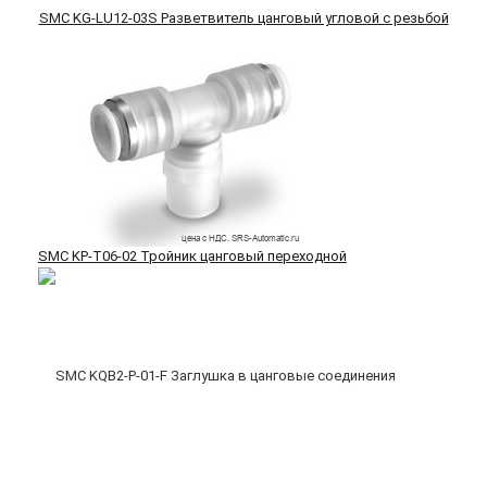
SMC KG-LU12-03S Разветвитель цанговый угловой с резьбой
SMC KP-T06-02 Тройник цанговый переходной