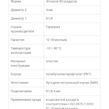
Форма
Угловой 90 градусов
Диаметр 2
4 мм
Диаметр 1
R1/8
Страна
Германия
производителя
Гарантия
12-18 месяцев
Температура
-10 ÷ 80 °C
эксплуатации
Материал
пластик
конструкции
Корпус
полибутилентерефталат (PBT)
Уплотнения
бутадиен-нитрильный каучук (NBR)
Подключение
R1/8-4 мм
Применяемая среда
водасжатый воздух в
соответствии с ISO 8573-1:2010
[7:-:-]сжатый воздух в