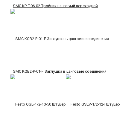
SMC KP-T06-02 Тройник цанговый переходной
SMC KQB2-P-01-F Заглушка в цанговые соединения