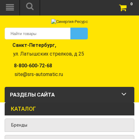
0
Санкт-Петербург,
ул. Латышских стрелков, д 25
8-800-600-72-68
site@srs-automatic.ru
РАЗДЕЛЫ САЙТА
КАТАЛОГ
Бренды