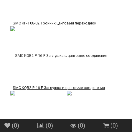
SMC KP-T08-02 Тройник цанговый переходной
SMC KQB2-P-16-F Заглушка в цанговые соединения
(
0
)
(
0
)
(
0
)
(
0
)