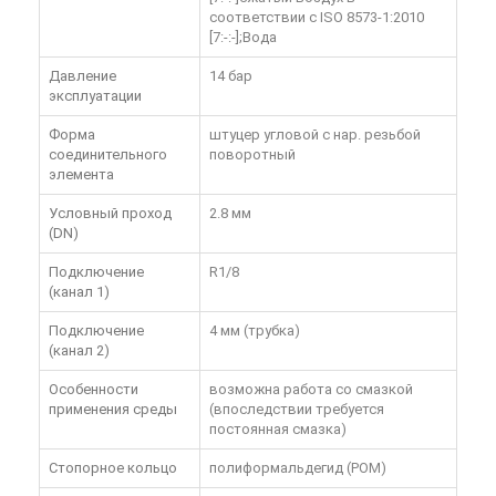
соответствии с ISO 8573-1:2010
[7:-:-];Вода
Давление
14 бар
эксплуатации
Форма
штуцер угловой с нар. резьбой
соединительного
поворотный
элемента
Условный проход
2.8 мм
(DN)
Подключение
R1/8
(канал 1)
Подключение
4 мм (трубка)
(канал 2)
Особенности
возможна работа со смазкой
применения среды
(впоследствии требуется
постоянная смазка)
Стопорное кольцо
полиформальдегид (POM)