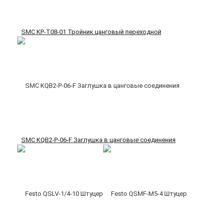
SMC KP-T08-01 Тройник цанговый переходной
SMC KQB2-P-06-F Заглушка в цанговые соединения