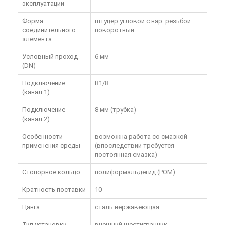
эксплуатации
Форма
штуцер угловой с нар. резьбой
соединительного
поворотный
элемента
Условный проход
6 мм
(DN)
Подключение
R1/8
(канал 1)
Подключение
8 мм (трубка)
(канал 2)
Особенности
возможна работа со смазкой
применения среды
(впоследствии требуется
постоянная смазка)
Стопорное кольцо
полиформальдегид (POM)
Кратность поставки
10
Цанга
сталь нержавеющая
Тип установки
внешний шестигранник