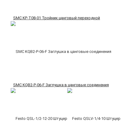
SMC KP-T08-01 Тройник цанговый переходной
SMC KQB2-P-06-F Заглушка в цанговые соединения