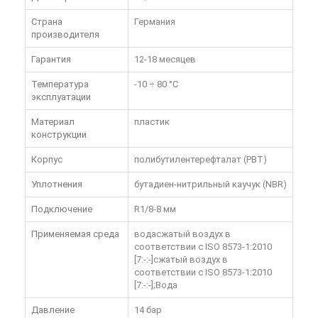
Страна
Германия
производителя
Гарантия
12-18 месяцев
Температура
-10 ÷ 80 °C
эксплуатации
Материал
пластик
конструкции
Корпус
полибутилентерефталат (PBT)
Уплотнения
бутадиен-нитрильный каучук (NBR)
Подключение
R1/8-8 мм
Применяемая среда
водасжатый воздух в
соответствии с ISO 8573-1:2010
[7:-:-]сжатый воздух в
соответствии с ISO 8573-1:2010
[7:-:-];Вода
Давление
14 бар