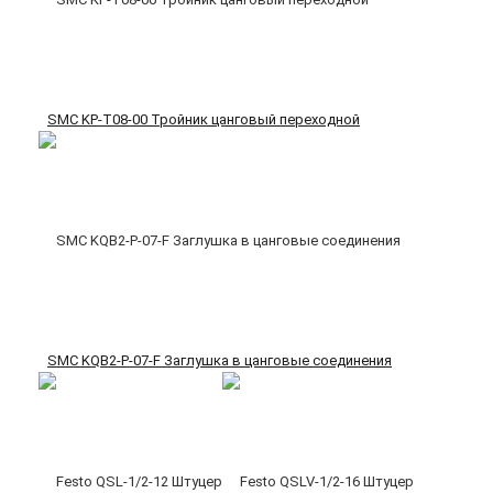
SMC KP-T08-00 Тройник цанговый переходной
SMC KQB2-P-07-F Заглушка в цанговые соединения