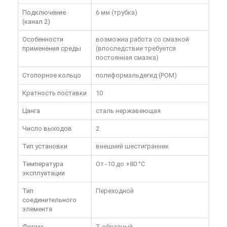
Подключение
6 мм (трубка)
(канал 2)
Особенности
возможна работа со смазкой
применения среды
(впоследствии требуется
постоянная смазка)
Стопорное кольцо
полиформальдегид (POM)
Кратность поставки
10
Цанга
сталь нержавеющая
Число выходов
2
Тип установки
внешний шестигранник
Температура
От -10 до +80 °C
эксплуатации
Тип
Переходной
соединительного
элемента
Форма
T-образный