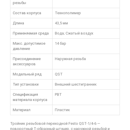
резьбы
Состав корпуса
Технополимер
Длина
43,5 мм
Применяемая среда
Вода; Сжатый воздух
Макс. допустимое
14 бар
давление
Присоединение
Наружная резьба
аксессуаров
Модельный ряд
QST
Тип установки
Внешний шестигранник
Спецификация
PBT
материала корпуса
Материал
Пластик
Тройник резьбовой переходной Festo QST-1/4-6
—
поворотный Т-образный штуцер, с наружной резьбой и