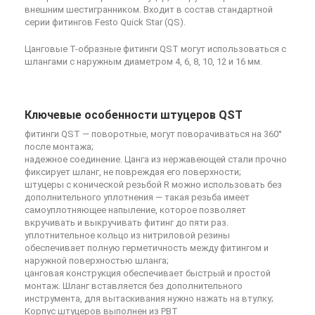
внешним шестигранником. Входит в состав стандартной
серии фитингов Festo Quick Star (QS).
Цанговые Т-образные фитинги QST могут использоваться с
шлангами с наружным диаметром 4, 6, 8, 10, 12 и 16 мм.
Ключевые особенности штуцеров QST
фитинги QST — поворотные, могут поворачиваться на 360°
после монтажа;
надежное соединение. Цанга из нержавеющей стали прочно
фиксирует шланг, не повреждая его поверхности;
штуцеры с конической резьбой R можно использовать без
дополнительного уплотнения — такая резьба имеет
самоуплотняющее напыление, которое позволяет
вкручивать и выкручивать фитинг до пяти раз.
уплотнительное кольцо из нитриловой резины
обеспечивает полную герметичность между фитингом и
наружной поверхностью шланга;
цанговая конструкция обеспечивает быстрый и простой
монтаж. Шланг вставляется без дополнительного
инструмента, для вытаскивания нужно нажать на втулку;
Корпус штуцеров выполнен из PBT