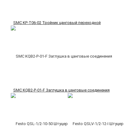
SMC KP-T06-02 Тройник цанговый переходной
SMC KQB2-P-01-F Заглушка в цанговые соединения