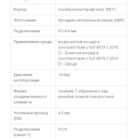
Корпус
полибутилентерефталат (PBT)
Уплотнения
бутадиен-нитрильный каучук (NBR)
Подключение
R1/4-6 мм
Применяемая среда
водасжатый воздух в
соответствии с ISO 8573-1:2010
[7:-:-]сжатый воздух в
соответствии с ISO 8573-1:2010
[7:-:-];Вода
Давление
14 бар
эксплуатации
Форма
тройник T-образный с нар.
соединительного
резьбой осевой поворотный
элемента
Условный проход
4.3 мм
(DN)
Подключение
R1/4
(канал 1)