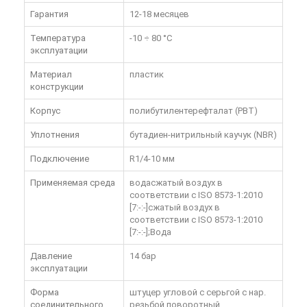
Гарантия
12-18 месяцев
Температура
-10 ÷ 80 °C
эксплуатации
Материал
пластик
конструкции
Корпус
полибутилентерефталат (PBT)
Уплотнения
бутадиен-нитрильный каучук (NBR)
Подключение
R1/4-10 мм
Применяемая среда
водасжатый воздух в
соответствии с ISO 8573-1:2010
[7:-:-]сжатый воздух в
соответствии с ISO 8573-1:2010
[7:-:-];Вода
Давление
14 бар
эксплуатации
Форма
штуцер угловой с серьгой с нар.
соединительного
резьбой поворотный