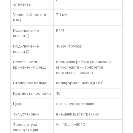
элемента
Условный проход
7.1 мм
(DN)
Подключение
R1/4
(канал 1)
Подключение
10 мм (трубка)
(канал 2)
Особенности
возможна работа со смазкой
применения среды
(впоследствии требуется
постоянная смазка)
Стопорное кольцо
полиформальдегид (POM)
Кратность поставки
10
Цанга
сталь нержавеющая
Тип установки
внешний шестигранник
Температура
От -10 до +80 °C
эксплуатации