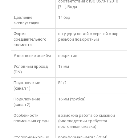
соответствии с ISO 8573-1:2010
[7:-:-];Вода
Давление
14 бар
эксплуатации
Форма
штуцер угловой с серьгой с нар.
соединительного
резьбой поворотный
элемента
Уплотнение резьбы
покрытие
Условный проход
13 мм
(DN)
Подключение
R1/2
(канал 1)
Подключение
16 мм (трубка)
(канал 2)
Особенности
возможна работа со смазкой
применения среды
(впоследствии требуется
постоянная смазка)
Стопорное кольцо
полиформальдегид (POM)