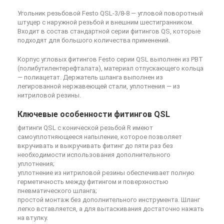
Угольник резьбовой Festo QSL-3/8-8
— угловой поворотный
штуцер с наружной резьбой и внешним шестигранником.
Входит в состав стандартной серии фитингов QS, которые
подходят для большого количества применений.
Корпус угловых фитингов Festo серии QSL выполнен из PBT
(полибутилентерефталата), материал отпускающего кольца
— полиацетат. Держатель шланга выполнен из
легированной нержавеющей стали, уплотнения — из
нитриловой резины.
Ключевые особенности фитингов QSL
фитинги QSL с конической резьбой R имеют
самоуплотняющееся напыление, которое позволяет
вкручивать и выкручивать фитинг до пяти раз без
необходимости использования дополнительного
уплотнения;
уплотнение из нитриловой резины обеспечивает полную
герметичность между фитингом и поверхностью
пневматического шланга;
простой монтаж без дополнительного инструмента. Шланг
легко вставляется, а для вытаскивания достаточно нажать
на втулку.