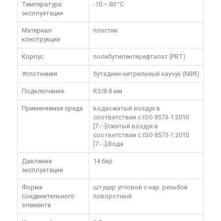
Температура
-10 ÷ 80 °C
эксплуатации
Материал
пластик
конструкции
Корпус
полибутилентерефталат (PBT)
Уплотнения
бутадиен-нитрильный каучук (NBR)
Подключение
R3/8-8 мм
Применяемая среда
водасжатый воздух в
соответствии с ISO 8573-1:2010
[7:-:-]сжатый воздух в
соответствии с ISO 8573-1:2010
[7:-:-];Вода
Давление
14 бар
эксплуатации
Форма
штуцер угловой с нар. резьбой
соединительного
поворотный
элемента