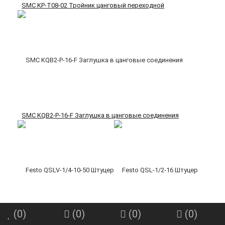
SMC KP-T08-02 Тройник цанговый переходной
SMC KQB2-P-16-F Заглушка в цанговые соединения
(
0
)
(
0
)
(
0
)
(
0
)