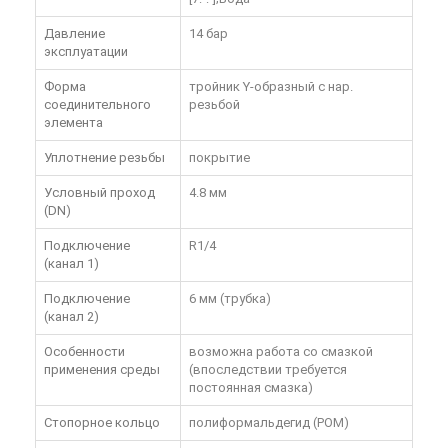
Давление
14 бар
эксплуатации
Форма
тройник Y-образный с нар.
соединительного
резьбой
элемента
Уплотнение резьбы
покрытие
Условный проход
4.8 мм
(DN)
Подключение
R1/4
(канал 1)
Подключение
6 мм (трубка)
(канал 2)
Особенности
возможна работа со смазкой
применения среды
(впоследствии требуется
постоянная смазка)
Стопорное кольцо
полиформальдегид (POM)