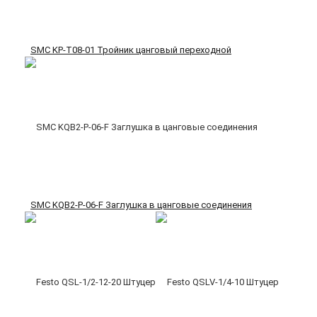
SMC KP-T08-01 Тройник цанговый переходной
SMC KQB2-P-06-F Заглушка в цанговые соединения