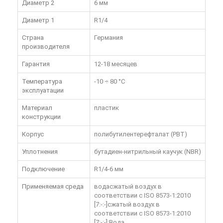
Диаметр 2
6 мм
Диаметр 1
R1/4
Страна
Германия
производителя
Гарантия
12-18 месяцев
Температура
-10 ÷ 80 °C
эксплуатации
Материал
пластик
конструкции
Корпус
полибутилентерефталат (PBT)
Уплотнения
бутадиен-нитрильный каучук (NBR)
Подключение
R1/4-6 мм
Применяемая среда
водасжатый воздух в
соответствии с ISO 8573-1:2010
[7:-:-]сжатый воздух в
соответствии с ISO 8573-1:2010
[7:-:-];Вода