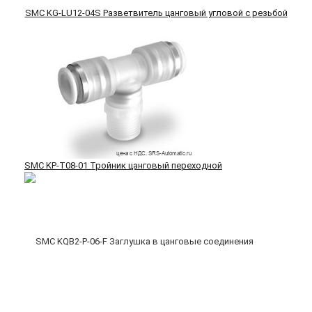
SMC KG-LU12-04S Разветвитель цанговый угловой с резьбой
SMC KP-T08-01 Тройник цанговый переходной