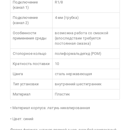
Подключение
R1/8
(канал 1)
Подключение
4 мм (трубка)
(канал 2)
Особенности
возможна работа со смазкой
применения среды
(впоследствии требуется
постоянная смазка)
Стопорное кольцо
полиформальдегид (POM)
Кратность поставки
10
Цанга
сталь нержавеющая
Тип установки
внутренний шестигранник
Материал
Пластик
• Материал корпуса: латунь никелированная
• Цвет: синий
Форма фитинга: штуцер прямой с нар. резьбой компактный