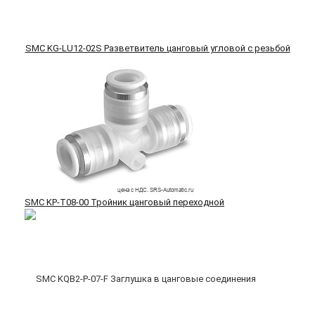
SMC KG-LU12-02S Разветвитель цанговый угловой с резьбой
SMC KP-T08-00 Тройник цанговый переходной