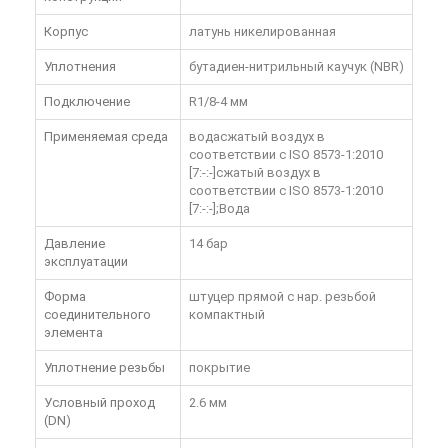
Корпус
латунь никелированная
Уплотнения
бутадиен-нитрильный каучук (NBR)
Подключение
R1/8-4 мм
Применяемая среда
водасжатый воздух в
соответствии с ISO 8573-1:2010
[7:-:-]сжатый воздух в
соответствии с ISO 8573-1:2010
[7:-:-];Вода
Давление
14 бар
эксплуатации
Форма
штуцер прямой с нар. резьбой
соединительного
компактный
элемента
Уплотнение резьбы
покрытие
Условный проход
2.6 мм
(DN)