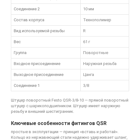
Соединение 2
10 мм
Состав корпуса
Технополимер
Вид используемой резьбы
R
Вес
61 г
Группа
Поворотные
Входное присоединение
Наружная резьба
Выходное присоединение
Цанга
Соединение 1
3/8
Штуцер поворотный Festo QSR-3/8-10
— прямой поворотный
штуцер с шарикоподшипником. Штуцер имеет наружную
резьбу и внешний шестигранник.
Ключевые особенности фитингов QSR
простые в эксплуатации — принцип «вставь и работай».
Кольцо из нержавеющей стали надежно удерживает шланг,