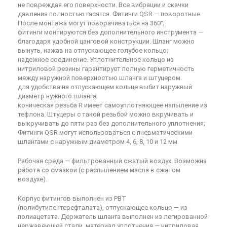
не повреждая его поверхности. Все вибрации и скачки
давления полностью гасятся. Фитинги QSR — поворотные.
После монтажа могут поворачиваться на 360°;
фитинги монтируются без дополнительного инструмента —
благодаря удобной цанговой конструкции. Шланг можно
вынуть, нажав на отпускающее голубое кольцо;
надежное соединение. Уплотнительное кольцо из
нитриловой резины гарантирует полную герметичность
между наружной поверхностью шланга и штуцером.
для удобства на отпускающем кольце выбит наружный
диаметр нужного шланга;
коническая резьба R имеет самоуплотняющее напыление из
тефлона. Штуцеры с такой резьбой можно вкручивать и
выкручивать до пяти раз без дополнительного уплотнения;
Фитинги QSR могут использоваться с пневматическими
шлангами с наружным диаметром 4, 6, 8, 10 и 12 мм.
Рабочая среда — фильтрованный сжатый воздух. Возможна
работа со смазкой (с распылением масла в сжатом
воздухе).
Корпус фитингов выполнен из PBT
(полибутилентерефталата), отпускающее кольцо — из
полиацетата. Держатель шланга выполнен из легированной
нержавеющей стали, материал уплотнения — нитриловая