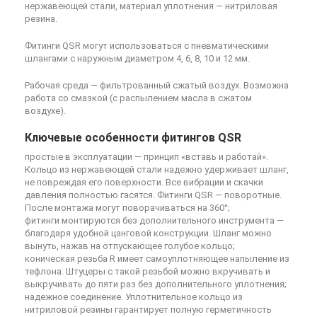
нержавеющей стали, материал уплотнения — нитриловая
резина.
Фитинги QSR могут использоваться с пневматическими
шлангами с наружным диаметром 4, 6, 8, 10 и 12 мм.
Рабочая среда — фильтрованный сжатый воздух. Возможна
работа со смазкой (с распылением масла в сжатом
воздухе).
Ключевые особенности фитингов QSR
простые в эксплуатации — принцип «вставь и работай».
Кольцо из нержавеющей стали надежно удерживает шланг,
не повреждая его поверхности. Все вибрации и скачки
давления полностью гасятся. Фитинги QSR — поворотные.
После монтажа могут поворачиваться на 360°;
фитинги монтируются без дополнительного инструмента —
благодаря удобной цанговой конструкции. Шланг можно
вынуть, нажав на отпускающее голубое кольцо;
коническая резьба R имеет самоуплотняющее напыление из
тефлона. Штуцеры с такой резьбой можно вкручивать и
выкручивать до пяти раз без дополнительного уплотнения;
надежное соединение. Уплотнительное кольцо из
нитриловой резины гарантирует полную герметичность