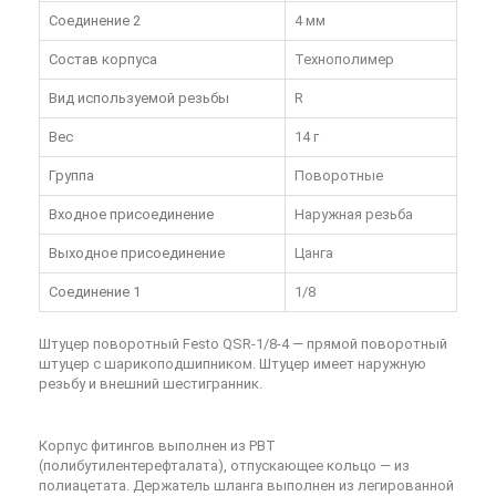
Соединение 2
4 мм
Состав корпуса
Технополимер
Вид используемой резьбы
R
Вес
14 г
Группа
Поворотные
Входное присоединение
Наружная резьба
Выходное присоединение
Цанга
Соединение 1
1/8
Штуцер поворотный Festo QSR-1/8-4
— прямой поворотный
штуцер с шарикоподшипником. Штуцер имеет наружную
резьбу и внешний шестигранник.
Корпус фитингов выполнен из PBT
(полибутилентерефталата), отпускающее кольцо — из
полиацетата. Держатель шланга выполнен из легированной